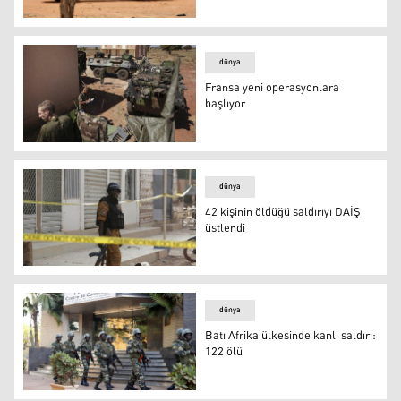
Burkina Faso'da iki köye saldırı düzenlendi: 43 ölü
dünya
Fransa yeni operasyonlara
başlıyor
Fransa yeni operasyonlara başlıyor
dünya
42 kişinin öldüğü saldırıyı DAİŞ
üstlendi
42 kişinin öldüğü saldırıyı DAİŞ üstlendi
dünya
Batı Afrika ülkesinde kanlı saldırı:
122 ölü
Batı Afrika ülkesinde kanlı saldırı: 122 ölü