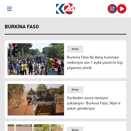
Open Menu
BURKINA FASO
dünya
Burkina Faso'da dang humması
nedeniyle son 1 ayda yüzlerce kişi
yaşamını yitirdi
Burkina Faso
dünya
Darbeden sonra tansiyon
yükseliyor: Burkina Faso, Nijer’e
asker gönderiyor
Darbeden sonra tansiyon yükseliyor: Burkina Faso, Nijer
dünya