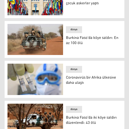
çocuk askerler yaptı
BM: 160 kişinin öldüğü katliamı çocuk askerler yaptı
dünya
Burkina Faso’da köye saldırı: En
az 100 ölü
Burkina Faso’da köye saldırı: En az 100 ölü
dünya
Coronavirüs bir Afrika ülkesine
daha ulaştı
Coronavirüs bir Afrika ülkesine daha ulaştı
dünya
Burkina Faso'da iki köye saldırı
düzenlendi: 43 ölü