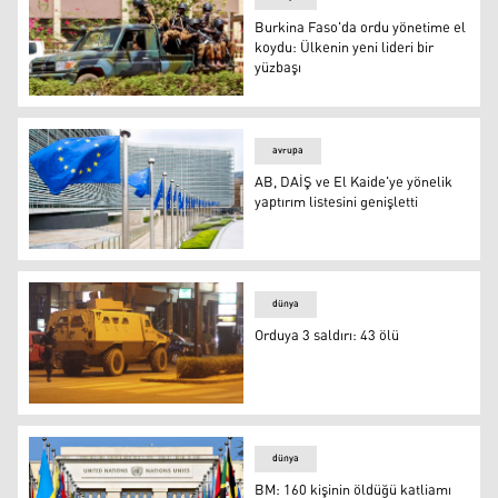
Burkina Faso'da ordu yönetime el
koydu: Ülkenin yeni lideri bir
yüzbaşı
Burkina Faso'da ordu yönetime el koydu: Ülkenin yeni lid
avrupa
AB, DAİŞ ve El Kaide'ye yönelik
yaptırım listesini genişletti
AB, DAİŞ ve El Kaide'ye yönelik yaptırım listesini genişlet
dünya
Orduya 3 saldırı: 43 ölü
Foto: Arşiv
dünya
BM: 160 kişinin öldüğü katliamı