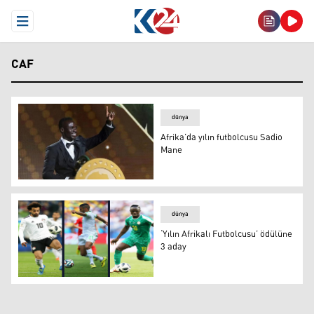
Open Menu
CAF
dünya
Afrika’da yılın futbolcusu Sadio
Mane
Afrika’da yılın futbolcusu Sadio Mane
dünya
‘Yılın Afrikalı Futbolcusu’ ödülüne
3 aday
‘Yılın Afrikalı Futbolcusu’ ödülüne 3 aday