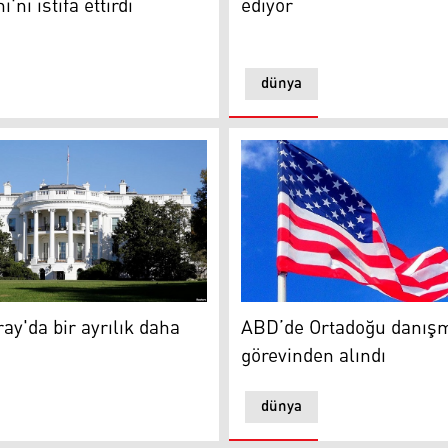
nı istifa ettirdi
ediyor
dünya
'da bir ayrılık daha
ABD’de Ortadoğu danışmanı
ay'da bir ayrılık daha
ABD’de Ortadoğu danış
görevinden alındı
dünya