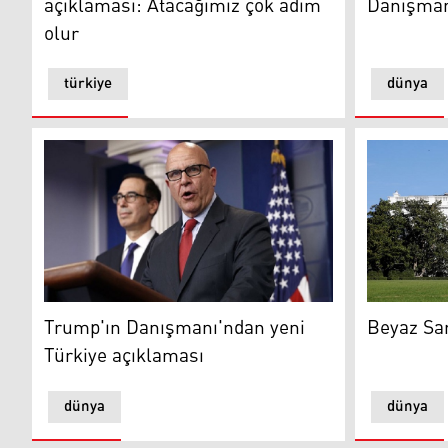
açıklaması: Atacağımız çok adım
Danışmanı'
olur
türkiye
dünya
Trump'ın Danışmanı'ndan yeni Türkiye açıklaması
Beyaz Saray
Trump'ın Danışmanı'ndan yeni
Beyaz Sar
Türkiye açıklaması
dünya
dünya