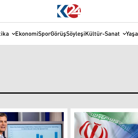
tika
Ekonomi
Spor
Görüş
Söyleşi
Kültür-Sanat
Yaş