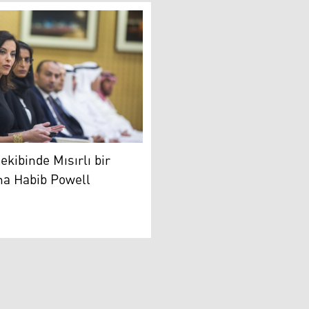
 pratik adımı atıldı
ibinde Mısırlı bir kadın: Dina Habib Powell
ekibinde Mısırlı bir
na Habib Powell