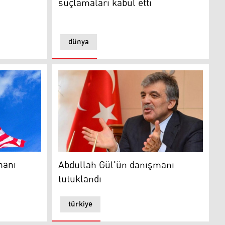
suçlamaları kabul etti
dünya
 görevinden alındı
Abdullah Gül'ün danışmanı tutuklandı
manı
Abdullah Gül'ün danışmanı
tutuklandı
türkiye