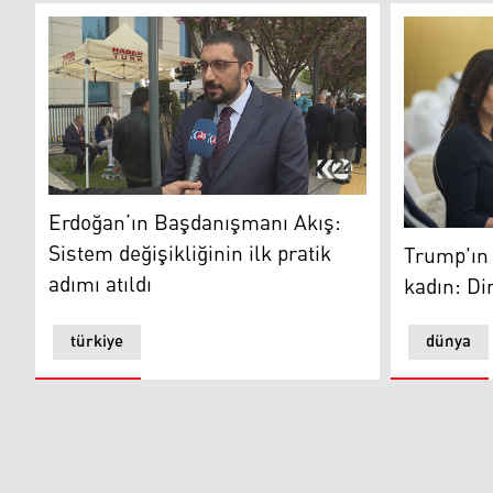
Erdoğan’ın Başdanışmanı Akış: Sistem değişikliğinin ilk
Erdoğan’ın Başdanışmanı Akış:
Trump'ın ek
Sistem değişikliğinin ilk pratik
Trump'ın 
adımı atıldı
kadın: Di
türkiye
dünya