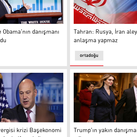
 Obama'nın danışmanı ölü bulundu
Tahran: Rusya, İran aleyh
ve Obama'nın danışmanı
Tahran: Rusya, İran ale
ndu
anlaşma yapmaz
ortadoğu
k adım olur
isi krizi Başekonomi Danışmanı'nı istifa ettirdi
Trump'ın yakın danışmanı is
ergisi krizi Başekonomi
Trump'ın yakın danışman