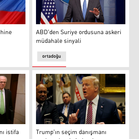
ine anlaşma yapmaz
ABD'den Suriye ordusuna askeri müdahale s
yhine
ABD'den Suriye ordusuna askeri
müdahale sinyali
ortadoğu
tifa ediyor
Trump'ın seçim danışmanı suçlamaları kabul
ı istifa
Trump'ın seçim danışmanı