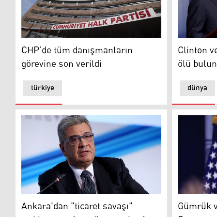
CHP’de tüm danışmanların görevine son verildi
Clinton ve
CHP’de tüm danışmanların
Clinton 
görevine son verildi
ölü bulu
türkiye
dünya
Ankara'dan "ticaret savaşı" açıklaması: Atacağımız ço
Gümrük verg
Ankara'dan "ticaret savaşı"
Gümrük v