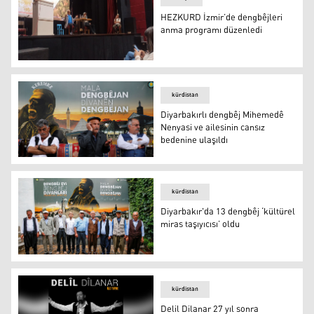
HEZKURD İzmir’de dengbêjleri
anma programı düzenledi
HEZKURD İzmir’de dengbêjleri anma programı düzenled
kürdistan
Diyarbakırlı dengbêj Mihemedê
Nenyasi ve ailesinin cansız
bedenine ulaşıldı
Dengbêj Mihemedê Nenyasi (ortada - Foto: AA)
kürdistan
Diyarbakır'da 13 dengbêj ‘kültürel
miras taşıyıcısı’ oldu
Diyarbakır'da 13 dengbêj ‘kültürel miras taşıyıcısı’ oldu
kürdistan
Delil Dilanar 27 yıl sonra