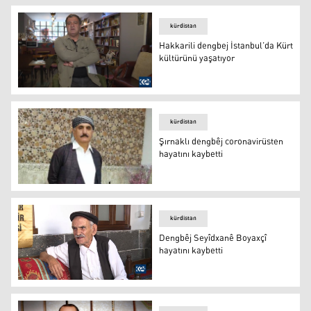
kürdistan
Hakkarili dengbej İstanbul’da Kürt
kültürünü yaşatıyor
Sadık Karaman
kürdistan
Şırnaklı dengbêj coronavirüsten
hayatını kaybetti
Botan bölgesinin ünlü dengbêjlerinden Cemalê Mihê
kürdistan
Dengbêj Seyîdxanê Boyaxçî
hayatını kaybetti
Dengbêj Seyîdxanê Boyaxçî hayatını kaybetti