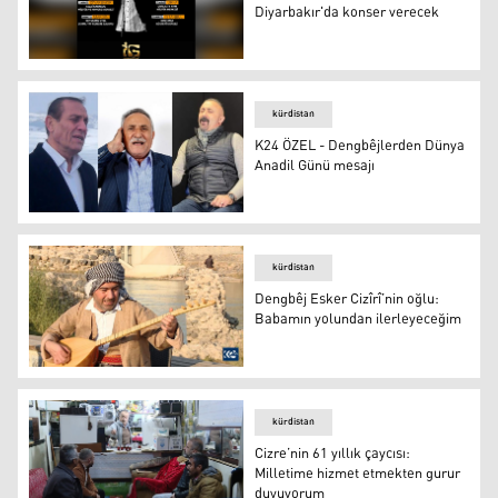
Diyarbakır'da konser verecek
Delil Dilanar 27 yıl sonra Diyarbakır'da konser verecek
kürdistan
K24 ÖZEL - Dengbêjlerden Dünya
Anadil Günü mesajı
Dengbêjler: Kazo, Mihemedê Beyro, Mihemedê Serhedê
kürdistan
Dengbêj Esker Cizîrî’nin oğlu:
Babamın yolundan ilerleyeceğim
Dengbêj Esker Cizîrî’nin oğlu İshak Cizîrî
kürdistan
Cizre’nin 61 yıllık çaycısı:
Milletime hizmet etmekten gurur
duyuyorum