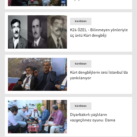
Cizre’nin 61 yıllık çaycısı: Milletime hizmet etmekten 
kürdistan
K24 ÖZEL - Bilinmeyen yönleriyle
üç ünlü Kürt dengbêji
Dengbêjler
kürdistan
Kürt dengbêjlerin sesi İstanbul'da
yankılanıyor
Kürt dengbêjlerin sesi İstanbul'da yankılanıyor
kürdistan
Diyarbakırlı yaşlıların
vazgeçilmez oyunu: Dama
Diyarbakırlı yaşlıların vazgeçilmez oyunu: Dama