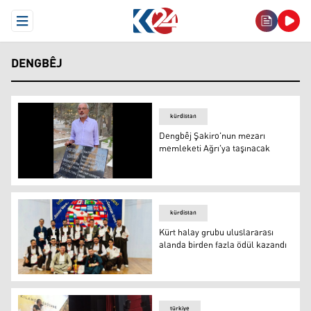
Open Menu
DENGBÊJ
kürdistan
Dengbêj Şakiro'nun mezarı
memleketi Ağrı'ya taşınacak
DEM Parti Ağrı Milletvekili Sırrı Sakık, dengbêj Şakiro'
kürdistan
Kürt halay grubu uluslararası
alanda birden fazla ödül kazandı
Şilêwe halay grubu
türkiye