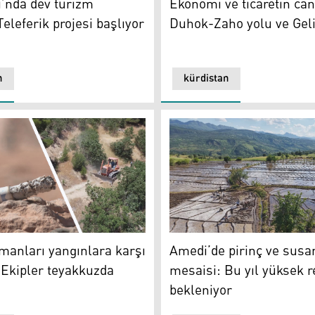
Ekonomi ve ticaretin ca
’nda dev turizm
Duhok-Zaho yolu ve Geli
Teleferik projesi başlıyor
n
kürdistan
nları yangınlara karşı alarmda: Ekipler teyakkuzda
Amedi’de pirinç ve susam me
anları yangınlara karşı
Amedi’de pirinç ve sus
Ekipler teyakkuzda
mesaisi: Bu yıl yüksek r
bekleniyor