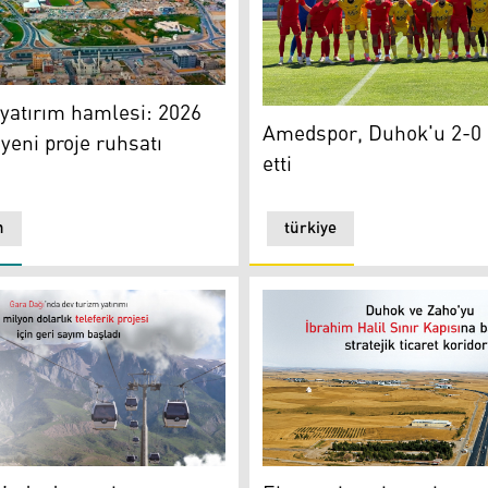
atırım hamlesi: 2026 hedefi 50 yeni proje ruhsatı
yatırım hamlesi: 2026
Amedspor, Duhok'u 2-0 mağ
Amedspor, Duhok'u 2-0
 yeni proje ruhsatı
etti
n
türkiye
Duhok-Zaho yolu
stan24)
da dev turizm yatırımı: Teleferik projesi başlıyor