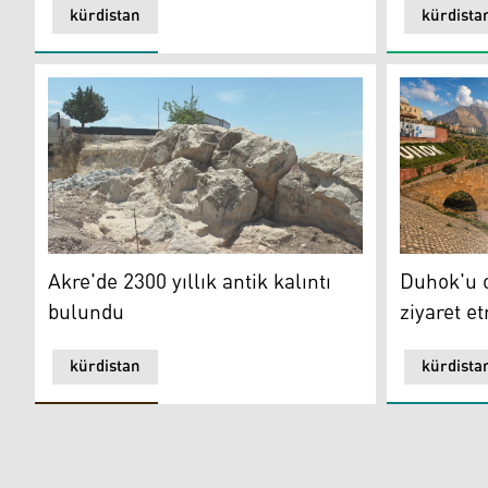
kürdistan
kürdista
Akre'de 2300 yıllık antik kalıntı bulundu
Duhok'u on 
Akre'de 2300 yıllık antik kalıntı
Duhok'u o
bulundu
ziyaret e
kürdistan
kürdista