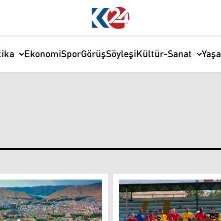
tika
Ekonomi
Spor
Görüş
Söyleşi
Kültür-Sanat
Yaş