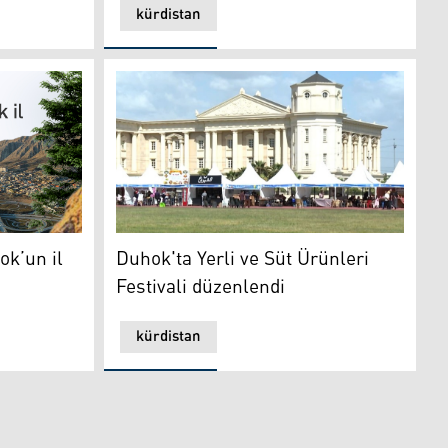
kürdistan
Duhok'ta Yerli ve Süt Ürünleri Festivali düz
’un il oluşunun yıl dönümü
Duhok'ta Yerli ve Süt Ürünleri
ok’un il
Festivali düzenlendi
kürdistan