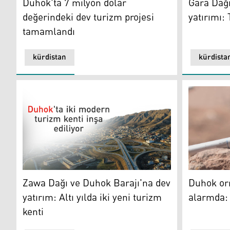
Duhok'ta 7 milyon dolar
Gara Dağı
değerindeki dev turizm projesi
yatırımı: 
tamamlandı
kürdistan
kürdista
Duhok orma
Duhok
Duhok orm
Zawa Dağı ve Duhok Barajı'na dev
alarmda: 
yatırım: Altı yılda iki yeni turizm
kenti