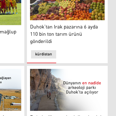
Duhok’tan Irak pazarına 6 ayda 110 bin ton 
Duhok’tan Irak pazarına 6 ayda
lup etti
 mağlup
110 bin ton tarım ürünü
gönderildi
kürdistan
Duhok, dünya arkeoloji turizminin önemli mer