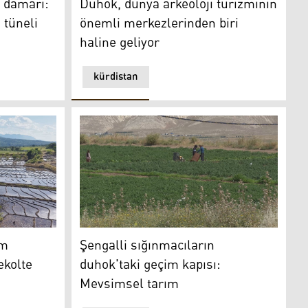
n damarı:
Duhok, dünya arkeoloji turizminin
 tüneli
önemli merkezlerinden biri
haline geliyor
kürdistan
saisi: Bu yıl yüksek rekolte bekleniyor
Şengalli sığınmacıların duhok'taki geçim kap
am
Şengalli sığınmacıların
ekolte
duhok'taki geçim kapısı:
Mevsimsel tarım