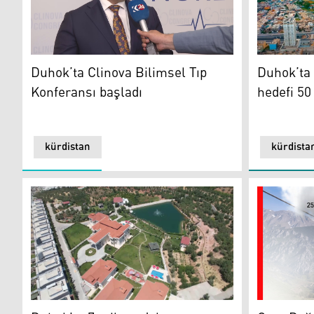
Duhok’ta y
Duhok İl Sağlık Müdürü Dr. Afrasiab Musa
Duhok’ta 
Duhok’ta Clinova Bilimsel Tıp
hedefi 50
Konferansı başladı
kürdistan
kürdista
Duhok'ta tamamlanan turizm projesi (Fotoğraf: Kurdi
Gara Dağı’n