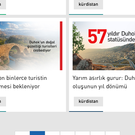
n
kürdistan
binlerce turistin ziyaret etmesi bekleniyor
Yarım asırlık gurur: Duhok
n binlerce turistin
Yarım asırlık gurur: Duh
tmesi bekleniyor
oluşunun yıl dönümü
n
kürdistan