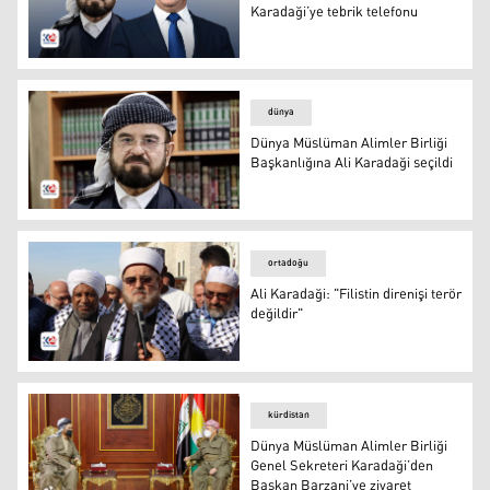
Karadaği’ye tebrik telefonu
Başbakan Barzani’den Ali Karadaği’ye tebrik telefonu
dünya
Dünya Müslüman Alimler Birliği
Başkanlığına Ali Karadaği seçildi
Dünya Müslüman Alimler Birliği Başkanı Ali Muhyiddin 
ortadoğu
Ali Karadaği: "Filistin direnişi terör
değildir"
Dünya Müslüman Alimler Birliği Genel Sekreteri Ali Muh
kürdistan
Dünya Müslüman Alimler Birliği
Genel Sekreteri Karadaği’den
Başkan Barzani’ye ziyaret