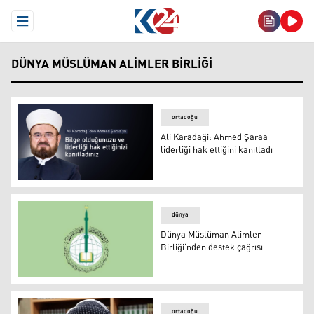
Open Menu
DÜNYA MÜSLÜMAN ALIMLER BIRLIĞI
ortadoğu
Ali Karadaği: Ahmed Şaraa
liderliği hak ettiğini kanıtladı
Ali Karadaği: Ahmed Şaraa liderliği hak ettiğini kanıtladı
dünya
Dünya Müslüman Alimler
Birliği'nden destek çağrısı
Dünya Müslüman Alimler Birliği'nden destek çağrısı
ortadoğu