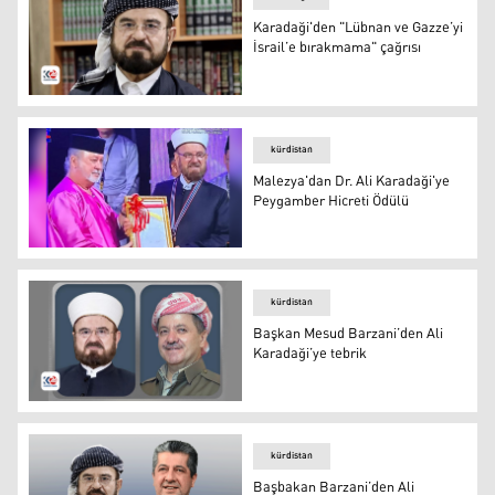
Karadaği'den "Lübnan ve Gazze’yi
İsrail’e bırakmama" çağrısı
Dünya Müslüman Alimler Birliği Başkanı Ali Muhyiddin 
kürdistan
Malezya'dan Dr. Ali Karadaği'ye
Peygamber Hicreti Ödülü
Malezya'dan Dr. Ali Karadaği'ye Peygamber Hicreti Ödül
kürdistan
Başkan Mesud Barzani’den Ali
Karadaği’ye tebrik
Başkan Barzani ile Ali Karadaği
kürdistan
Başbakan Barzani’den Ali