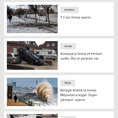
kürdistan
7 il için fırtına uyarısı
7 il için fırtına uyarısı
avrupa
Almanya’yı fırtına ve hortum
vurdu: Ölü ve yaralılar var
Almanya’yı fırtına ve hortum vurdu: Ölü ve yaralılar var
dünya
Birleşik Krallık’ta fırtına:
Milyonlarca kişiye ‘Dışarı
çıkmayın’ uyarısı
Birleşik Krallık’ta fırtına: Milyonlarca kişiye ‘Dışarı çıkma