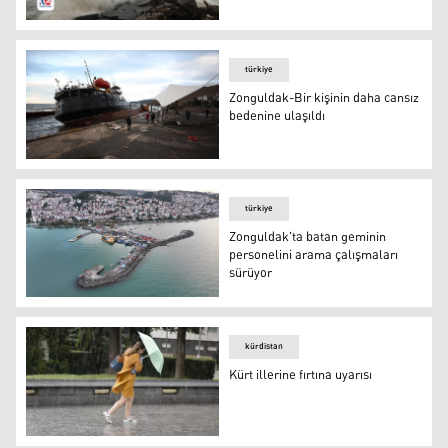
Sağanak ve fırtına hayatı olumsuz etkiledi: Deniz taştı, ç
türkiye
Zonguldak-Bir kişinin daha cansız
bedenine ulaşıldı
Zonguldak-Bir kişinin daha cansız bedenine ulaşıldı
türkiye
Zonguldak'ta batan geminin
personelini arama çalışmaları
sürüyor
Zonguldak'ta batan geminin personelini arama çalışmal
kürdistan
Kürt illerine fırtına uyarısı
Kürt illerine fırtına uyarısı