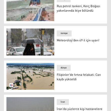
Rus petrol tankeri, Kerç Boğazı
yakınlarında ikiye bölündü
Rus petrol tankeri, Kerç Boğazı yakınlarında ikiye bölün
türkiye
Meteoroloji'den 49 il için uyarı!
Meteoroloji'den 49 il için uyarı!
dünya
Filipinler'de fırtına felakati: Can
kaybı yükseldi
Filipinler'de fırtına felakati: Can kaybı yükseldi
İran
İran'da yüzlerce kişi hastanelere