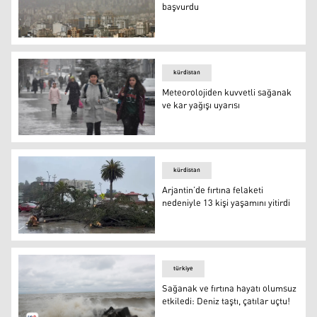
başvurdu
İran'da yüzlerce kişi hastanelere başvurdu
kürdistan
Meteorolojiden kuvvetli sağanak
ve kar yağışı uyarısı
Meteorolojiden kuvvetli sağanak ve kar yağışı uyarısı
kürdistan
Arjantin’de fırtına felaketi
nedeniyle 13 kişi yaşamını yitirdi
Arjantin’de fırtına felaketi nedeniyle 13 kişi yaşamını yitir
türkiye
Sağanak ve fırtına hayatı olumsuz
etkiledi: Deniz taştı, çatılar uçtu!