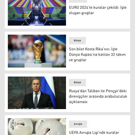
EURO 2024’te kuralar çekildi: İşte
oluşan gruplar
EURO 2024’te kuralar çekildi: İşte oluşan gruplar
dünya
Son bilet Kosta Rika’nın: İşte
Dünya Kupası’na katılan 32 takım
ve gruplar
Son bilet Kosta Rika’nın: İşte Dünya Kupası’na katılan 3
dünya
Rusya’dan Taliban ile Pençşir’deki
direnişçiler arasında arabuluculuk
açıklaması
Sergey Lavrov
avrupa
UEFA Avrupa Ligi'nde kuralar