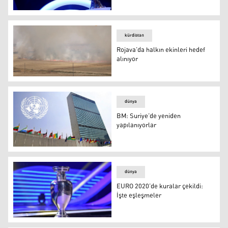
UEFA Uluslar Ligi’nde 10 maç oynandı: İşte sonuçlar
kürdistan
Rojava’da halkın ekinleri hedef
alınıyor
Rojava’da halkın ekinleri hedef alınıyor
dünya
BM: Suriye’de yeniden
yapılanıyorlar
BM: Suriye’de yeniden yapılanıyorlar
dünya
EURO 2020’de kuralar çekildi:
İşte eşleşmeler
EURO 2020’de kuralar çekildi: İşte eşleşmeler