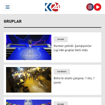
Open Menu
GRUPLAR
avrupa
Kuralar çekildi: Şampiyonlar
Ligi’nde gruplar belli oldu
Kuralar çekildi: Şampiyonlar Ligi’nde gruplar belli oldu
kürdistan
Bitlis’te silahlı çatışma: 1 ölü, 1
yaralı
Bitlis’te silahlı çatışma: 1 ölü, 1 yaralı
avrupa