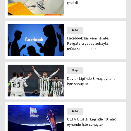
çekildi
UEFA Avrupa Ligi'nde kuralar çekildi
dünya
Facebook’tan yeni hamle:
Kavgalara yapay zekayla
müdahale edecek
Facebook’tan yeni hamle: Kavgalara yapay zekayla müd
dünya
Devler Ligi’nde 8 maç oynandı:
İşte sonuçlar
Devler Ligi’nde 8 maç oynandı: İşte sonuçlar
dünya
UEFA Uluslar Ligi’nde 10 maç
oynandı: İşte sonuçlar