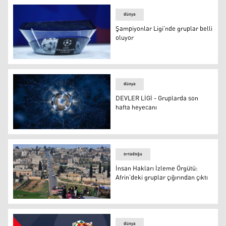
dünya
Şampiyonlar Ligi’nde gruplar belli
oluyor
Şampiyonlar Ligi’nde gruplar belli oluyor
dünya
DEVLER LİGİ - Gruplarda son
hafta heyecanı
DEVLER LİGİ - Gruplarda son hafta heyecanı
ortadoğu
İnsan Hakları İzleme Örgütü:
Afrin’deki gruplar çığırından çıktı
İnsan Hakları İzleme Örgütü: Afrin’deki gruplar çığırında
dünya