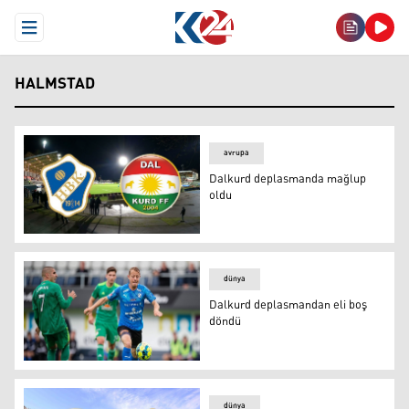
Open Menu
HALMSTAD
avrupa
Dalkurd deplasmanda mağlup
oldu
Dalkurd deplasmanda mağlup oldu
dünya
Dalkurd deplasmandan eli boş
döndü
Dalkurd deplasmandan eli boş döndü
dünya