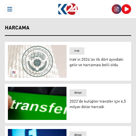
Open Menu
HARCAMA
Irak
Irak’ın 2024’ün ilk dört ayındaki
gelir ve harcaması belli oldu
Irak Maliye Bakanlığı
dünya
2022’de kulüpler transfer için 6,5
milyar dolar harcadı
2022’de kulüpler transfer için 6,5 milyar dolar harcadı
dünya