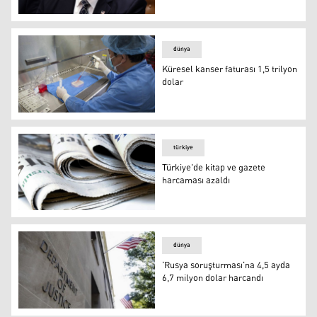
Trump: Ortadoğu'da 7 trilyon dolar harcadık. Bu büyük b
dünya
Küresel kanser faturası 1,5 trilyon
dolar
Küresel kanser faturası 1,5 trilyon dolar
türkiye
Türkiye'de kitap ve gazete
harcaması azaldı
Türkiye'de kitap ve gazete harcaması azaldı
dünya
'Rusya soruşturması'na 4,5 ayda
6,7 milyon dolar harcandı
'Rusya soruşturması'na 4,5 ayda 6,7 milyon dolar harca