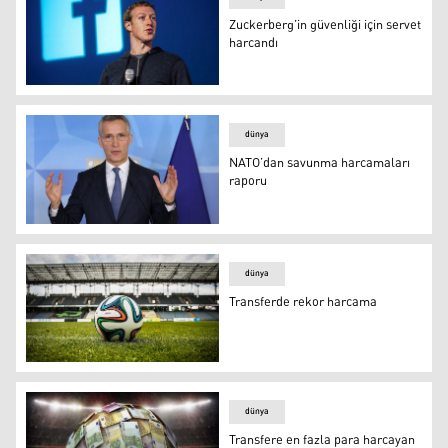
Zuckerberg’in güvenliği için servet
harcandı
Zuckerberg’in güvenliği için servet harcandı
dünya
NATO’dan savunma harcamaları
raporu
NATO’dan savunma harcamaları raporu
dünya
Transferde rekor harcama
Transferde rekor harcama
dünya
Transfere en fazla para harcayan