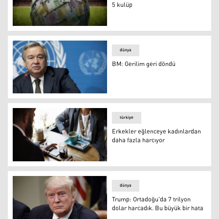
5 kulüp
Transfere en fazla para harcayan 5 kulüp
dünya
BM: Gerilim geri döndü
BM: Gerilim geri döndü
türkiye
Erkekler eğlenceye kadınlardan
daha fazla harcıyor
Erkekler eğlenceye kadınlardan daha fazla harcıyor
dünya
Trump: Ortadoğu'da 7 trilyon
dolar harcadık. Bu büyük bir hata