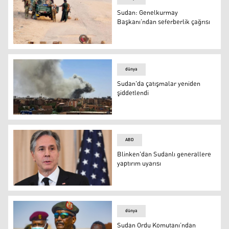
Sudan: Genelkurmay
Başkanı’ndan seferberlik çağrısı
Sudan: Genelkurmay Başkanı’ndan seferberlik çağrısı
dünya
Sudan'da çatışmalar yeniden
şiddetlendi
Sudan'da çatışmalar yeniden şiddetlendi
ABD
Blinken'dan Sudanlı generallere
yaptırım uyarısı
Blinken'dan Sudanlı generallere yaptırım uyarısı
dünya
Sudan Ordu Komutanı’ndan