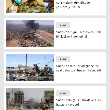
çatışmaların tüm ülkede
yayılacağı uyarısı
Abdulfettah el-Burhan
dünya
Sudan'da 7 günlük ateşkes ∣ 334
bin kişi yerinden edildi
Foto: AFP
dünya
Sudan’da taraflar ateşkesin 72
saat daha uzatılmasını kabul etti
Sudan’da taraflar ateşkesin 72 saat daha uzatılmasını ka
dünya
Sudan’daki çatışmalarda 411 sivil
hayatını kaybetti