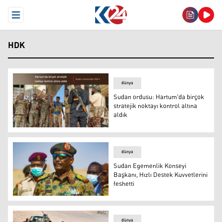
Open Menu
HDK
dünya
Sudan ordusu: Hartum'da birçok
stratejik noktayı kontrol altına
aldık
Sudan ordusu: Hartum'da birçok stratejik noktayı kontrol
dünya
Sudan Egemenlik Konseyi
Başkanı, Hızlı Destek Kuvvetlerini
feshetti
Abdulfettah el-Burhan
dünya