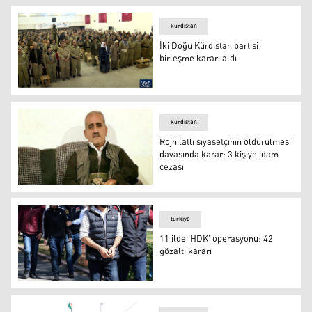
kürdistan
İki Doğu Kürdistan partisi
birleşme kararı aldı
İki Doğu Kürdistan partisi birleşme kararı aldı
kürdistan
Rojhilatlı siyasetçinin öldürülmesi
davasında karar: 3 kişiye idam
cezası
Rojhilatlı siyasetçinin öldürülmesi davasında karar: 3 ki
türkiye
11 ilde ‘HDK’ operasyonu: 42
gözaltı kararı
Foto: Arşiv