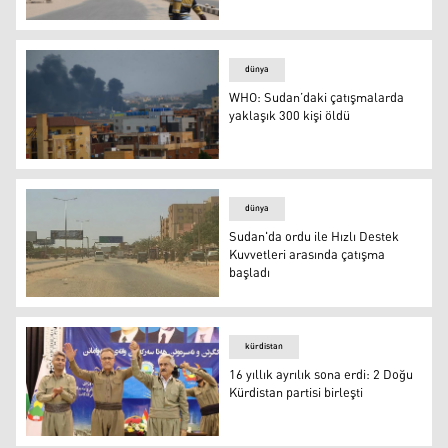
Sudan’daki çatışmalarda 411 sivil hayatını kaybetti
dünya
WHO: Sudan’daki çatışmalarda
yaklaşık 300 kişi öldü
WHO: Sudan’daki çatışmalarda yaklaşık 300 kişi öldü
dünya
Sudan'da ordu ile Hızlı Destek
Kuvvetleri arasında çatışma
başladı
Sudan'da ordu ile Hızlı Destek Kuvvetleri arasında çatış
kürdistan
16 yıllık ayrılık sona erdi: 2 Doğu
Kürdistan partisi birleşti
16 yıllık ayrılık sona erdi: 2 Doğu Kürdistan partisi birleşt