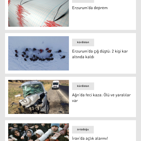
Erzurum'da deprem
deprem
kürdistan
Erzurum'da çığ düştü: 2 kişi kar
altında kaldı
Erzurum'da çığ düştü: 2 kişi kar altında kaldı
kürdistan
Ağrı’da feci kaza: Ölü ve yaralılar
var
Ağrı’da feci kaza: Ölü ve yaralılar var
ortadoğu
İran'da açlık alarmı!