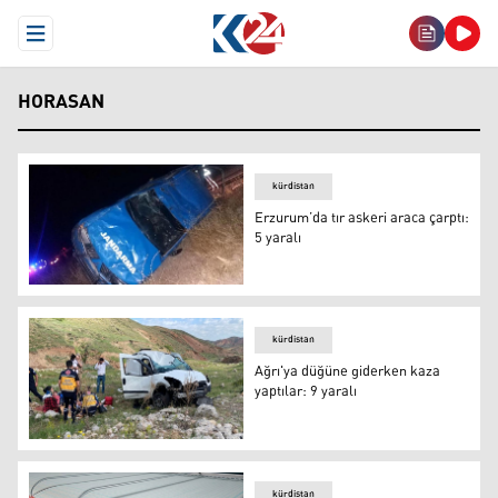
Open Menu
HORASAN
kürdistan
Erzurum’da tır askeri araca çarptı:
5 yaralı
Erzurum’da tır askeri araca çarptı: 5 yaralı
kürdistan
Ağrı'ya düğüne giderken kaza
yaptılar: 9 yaralı
Ağrı'ya düğüne giderken kaza yaptılar: 9 yaralı
kürdistan