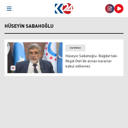
Open Menu
HÜSEYIN SABAHOĞLU
kürdistan
Hüseyin Sabahoğlu: Bağdat'taki
Reşid Otel'de alınan kararlar
kabul edilemez
Türkmen Adalet Partisi (TAP) Genel Başkanı Hüseyin Sa