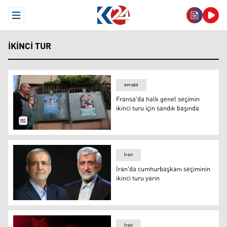
Open Menu
IKINCI TUR
avrupa
Fransa'da halk genel seçimin
ikinci turu için sandık başında
Fransa'da halk genel seçimin ikinci turu için sandık başı
İran
İran'da cumhurbaşkanı seçiminin
ikinci turu yarın
Mesud Pezeşkiyan ve Said Celili
İran