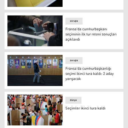
Cumhurbaşkanı seçimi ikinci tura kalırsa takvim nasıl i
avrupa
Fransa'da cumhurbaşkanı
seçiminin ilk tur resmi sonuçları
açıklandı
Fransa'da cumhurbaşkanı seçiminin ilk tur resmi sonuçla
avrupa
Fransa’da cumhurbaşkanlığı
seçimi ikinci tura kaldı: 2 aday
yarışacak
Fransa’da cumhurbaşkanlığı seçimi ikinci tura kaldı: 2 a
dünya
Seçimler ikinci tura kaldı