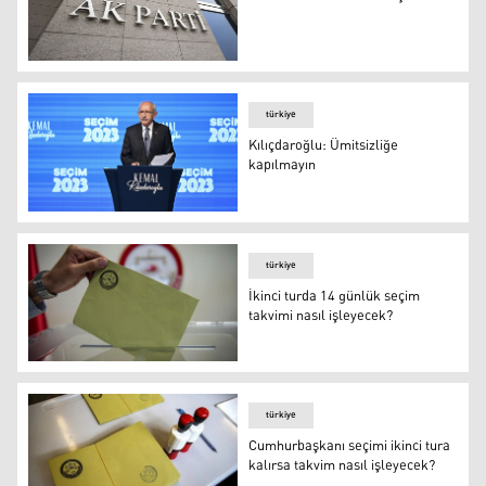
AK Parti’den 'ikinci tur' açıklaması
türkiye
Kılıçdaroğlu: Ümitsizliğe
kapılmayın
Foto: AA
türkiye
İkinci turda 14 günlük seçim
takvimi nasıl işleyecek?
İkinci turda 14 günlük seçim takvimi nasıl işleyecek?
türkiye
Cumhurbaşkanı seçimi ikinci tura
kalırsa takvim nasıl işleyecek?