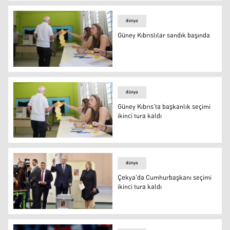
Seçimler ikinci tura kaldı
dünya
Güney Kıbrıslılar sandık başında
Güney Kıbrıslılar sandık başında
dünya
Güney Kıbrıs'ta başkanlık seçimi
ikinci tura kaldı
Güney Kıbrıs'ta başkanlık seçimi ikinci tura kaldı
dünya
Çekya'da Cumhurbaşkanı seçimi
ikinci tura kaldı
Çekya'da Cumhurbaşkanı seçimi ikinci tura kaldı