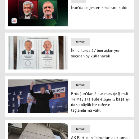
İran'da seçimler ikinci tura kaldı
İran'da seçimler ikinci tura kaldı
türkiye
İkinci turda 47 bini aşkın yeni
seçmen oy kullanacak
İkinci turda 47 bini aşkın yeni seçmen oy kullanacak
türkiye
Erdoğan'dan 2. tur mesajı: Şimdi
14 Mayıs’ta elde ettiğimiz başarıyı
daha büyük bir zaferle
taçlandırma vakti
Foto: AA
türkiye
AK Parti’den 'ikinci tur' açıklaması