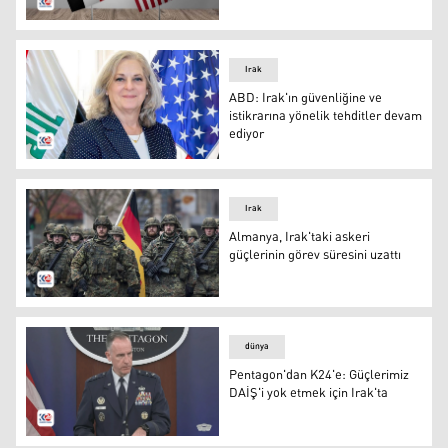
Koalisyon güçlerinin Irak'taki misyonunun sona ereceği t
Irak
ABD: Irak'ın güvenliğine ve
istikrarına yönelik tehditler devam
ediyor
ABD'nin Irak Büyükelçisi Alina Romanowski
Irak
Almanya, Irak'taki askeri
güçlerinin görev süresini uzattı
Almanya, Irak'taki askeri güçlerinin görev süresini uzattı
dünya
Pentagon'dan K24'e: Güçlerimiz
DAİŞ'i yok etmek için Irak'ta
ABD Savunma Bakanlığı (Pentagon) Sözcüsü Patrick Ry