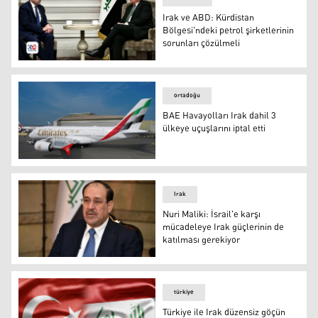
Irak ve ABD: Kürdistan
Bölgesi'ndeki petrol şirketlerinin
sorunları çözülmeli
Irak Başbakan Yardımcısı ve Dışişleri Bakanı Fuad Hüsey
ortadoğu
BAE Havayolları Irak dahil 3
ülkeye uçuşlarını iptal etti
BAE Havayolları Irak dahil 3 ülkeye uçuşlarını iptal etti
Irak
Nuri Maliki: İsrail'e karşı
mücadeleye Irak güçlerinin de
katılması gerekiyor
Kanun Devleti Koalisyonu lideri Nuri el-Maliki
türkiye
Türkiye ile Irak düzensiz göçün