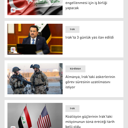
engellenmesi için iş birliği
yapacak
Türkiye ve Irak bayrakları
Irak
Irak'ta 3 günlük yas ilan edildi
Irak Başbakanı Muhammed Şiya Sudani
kürdistan
Almanya, Irak'taki askerlerinin
görev süresinin uzatılmasını
istiyor
Irak'taki Alman askerleri
Irak
Koalisyon güçlerinin Irak'taki
misyonunun sona ereceği tarih
belli oldu