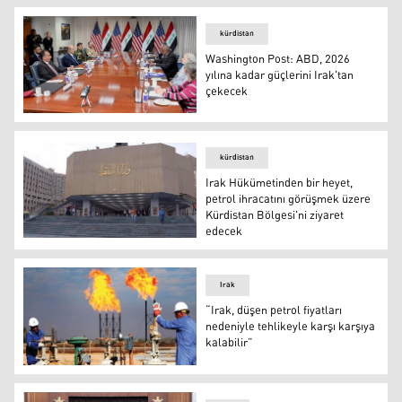
kürdistan
Washington Post: ABD, 2026
yılına kadar güçlerini Irak'tan
çekecek
ABD Savunma Bakanı Lloyd Austin'nin Irak Savunma Bak
kürdistan
Irak Hükümetinden bir heyet,
petrol ihracatını görüşmek üzere
Kürdistan Bölgesi'ni ziyaret
edecek
Irak Petrol Bakanlığı
Irak
“Irak, düşen petrol fiyatları
nedeniyle tehlikeyle karşı karşıya
kalabilir”
Irak'ta bir petrol sahası