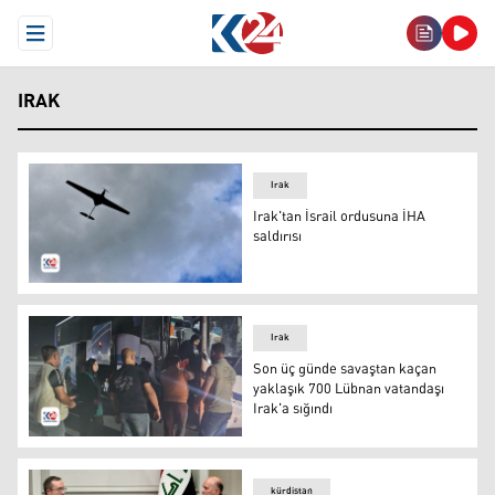
Open Menu
IRAK
Irak
Irak'tan İsrail ordusuna İHA
saldırısı
Irak'tan İsrail ordusuna İHA saldırısı
Irak
Son üç günde savaştan kaçan
yaklaşık 700 Lübnan vatandaşı
Irak'a sığındı
Son üç günde savaştan kaçan yaklaşık 700 Lübnan vatand
kürdistan