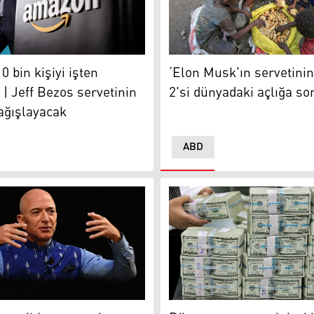
 kurucusu Jeff Bezos
‘Elon Musk'ın servetinin yüz
 bin kişiyi işten
‘Elon Musk'ın servetini
 | Jeff Bezos servetinin
2'si dünyadaki açlığa son
ağışlayacak
ABD
Dünyanın en zenginleri liste