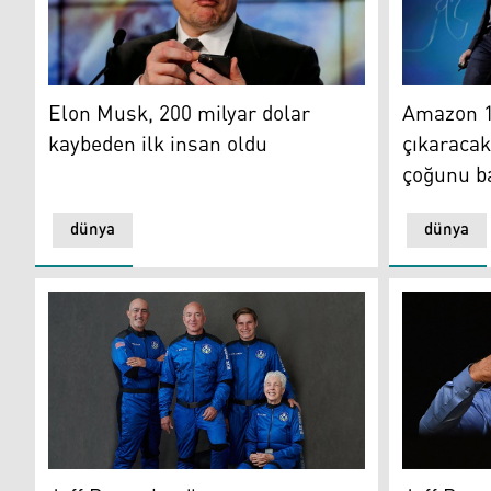
ABD’li girişimci Elon Musk (Foto: Reuters)
Amazon’un
Elon Musk, 200 milyar dolar
Amazon 10
kaybeden ilk insan oldu
çıkaracak
çoğunu b
dünya
dünya
Jeff Bezos bugün uzay yolculuğuna başlıyor
Jeff Bezos