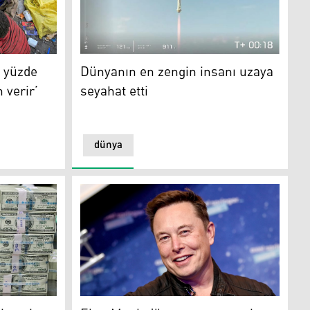
de 2'si dünyadaki açlığa son verir’
Dünyanın en zengin insanı uzaya seyahat ett
n yüzde
Dünyanın en zengin insanı uzaya
 verir’
seyahat etti
dünya
si açıklandı
Elon Musk