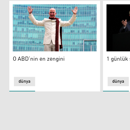
O ABD’nin en zengini
1 günlük se
O ABD’nin en zengini
1 günlük 
dünya
dünya