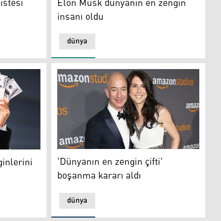
istesi
Elon Musk dünyanın en zengin
insanı oldu
dünya
'Dünyanın en zengin çifti' boşanma kararı al
rini açıkladı
'Dünyanın en zengin çifti'
inlerini
boşanma kararı aldı
dünya