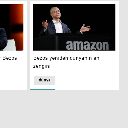
ezos
Bezos yeniden dünyanın en zengini
f Bezos
Bezos yeniden dünyanın en
zengini
dünya