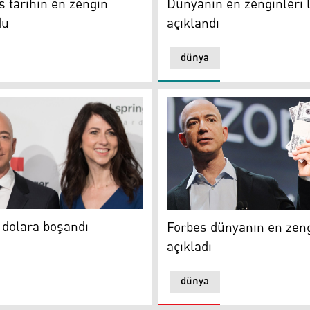
s tarihin en zengin
Dünyanın en zenginleri l
du
açıklandı
dünya
dolara boşandı
Forbes dünyanın en zenginle
 dolara boşandı
Forbes dünyanın en zeng
açıkladı
dünya