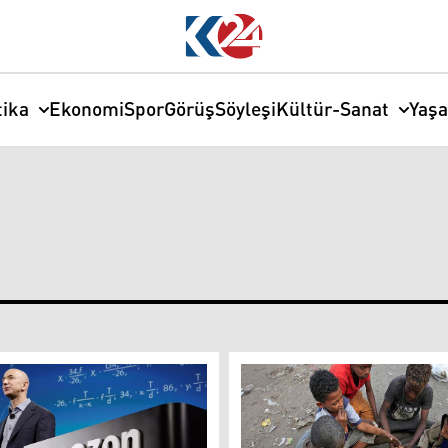
tika
Ekonomi
Spor
Görüş
Söyleşi
Kültür-Sanat
Yaş