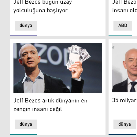
Jeff Bezos bugün uzay
Jeff Bezo
yolculuğuna başlıyor
insanı ol
dünya
ABD
35 milyar 
Jeff Bezos artık dünyanın en zengin insanı değil
35 milyar
Jeff Bezos artık dünyanın en
zengin insanı değil
dünya
dünya