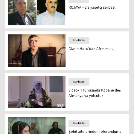
ROJAVA - 2 siyasetçi serbest
ROJAVA - 2 siyasetçi serbest
kürdistan
Ciwan Haco'dan Afrin mesajı
Ciwan Haco'dan Afrin mesajı
kürdistan
Video- 110 yaşında Kobane’den
Almanya’ya yolculuk
Video- 110 yaşında Kobane’den Almanya’ya yolculuk
kürdistan
Şehit ailelerinden referanduma