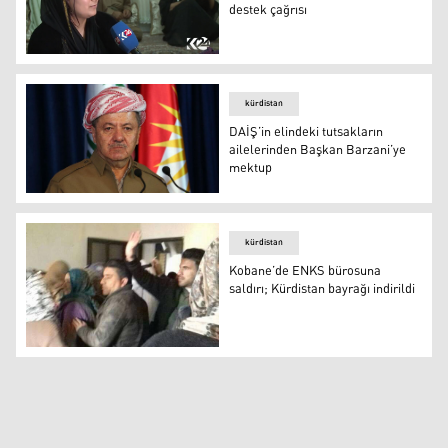
destek çağrısı
Şehit ailelerinden referanduma destek çağrısı
kürdistan
DAİŞ’in elindeki tutsakların
ailelerinden Başkan Barzani’ye
mektup
DAİŞ’in elindeki tutsakların ailelerinden Başkan Barzan
kürdistan
Kobane’de ENKS bürosuna
saldırı; Kürdistan bayrağı indirildi
Kobane’de ENKS bürosuna saldırı; Kürdistan bayrağı indi