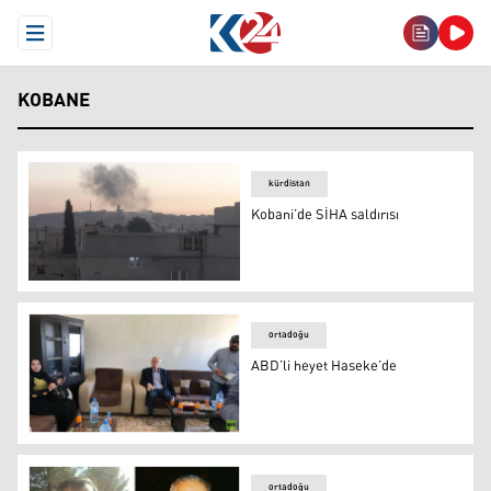
Open Menu
KOBANE
kürdistan
Kobani’de SİHA saldırısı
Kobani’de SİHA saldırısı
ortadoğu
ABD’li heyet Haseke’de
ABD’li heyet Haseke’de
ortadoğu