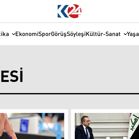
tika
Ekonomi
Spor
Görüş
Söyleşi
Kültür-Sanat
Yaş
ESI