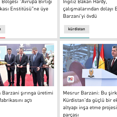
 Bölgesi "Avrupa Birliği
İngiliz Bakan Hardy,
ikası Enstitüsü"ne üye
çalışmalarından dolayı B
Barzani'yi övdü
n
kürdistan
ceğiz
Barzani şırınga üretimi için SMC fabrikasını açtı
Mesrur ​​Barzani: Bu şirket 
​​Barzani şırınga üretimi
Mesrur ​​Barzani: Bu şirk
fabrikasını açtı
Kürdistan'da güçlü bir 
altyapı inşa etme projesi
parçası