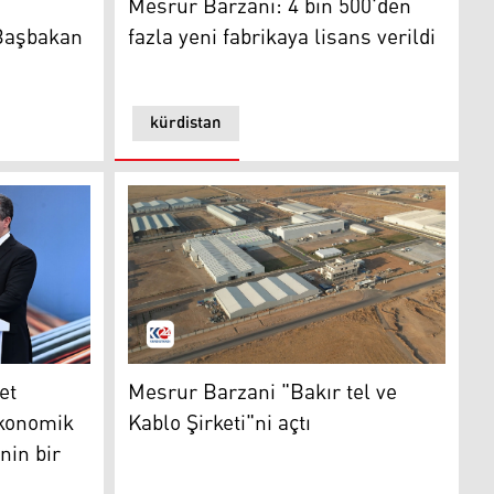
Mesrur ​​Barzani: 4 bin 500'den
aşbakan ​​
fazla yeni fabrikaya lisans verildi
kürdistan
Kürdistan'da güçlü bir ekonomik altyapı inşa etme projesinin 
Mesrur Barzani "Bakır tel ve Kablo Şirketi"ni
et
Mesrur Barzani "Bakır tel ve
ekonomik
Kablo Şirketi"ni açtı
nin bir