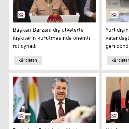
Başkan Barzani
Yurt dışın
Başkan Barzani dış ülkelerle
Yurt dışı
ilişkilerin kurulmasında önemli
vatandaşl
rol oynadı
geri dönd
kürdistan
kürdista
Kürdistan Bölgesi Başbakanı Mesrur Barzani
Kürdistan B