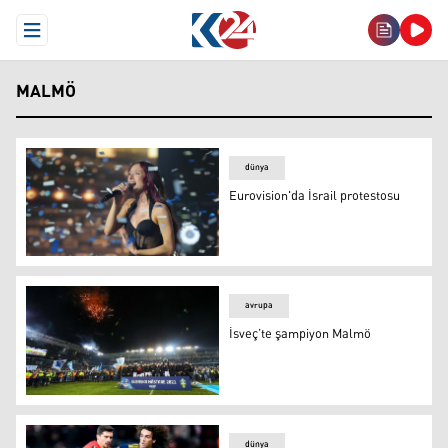
Open Menu
MALMÖ
dünya
Eurovision'da İsrail protestosu
Eurovision'da İsrail protestosu
avrupa
İsveç’te şampiyon Malmö
İsveç’te şampiyon Malmö
dünya