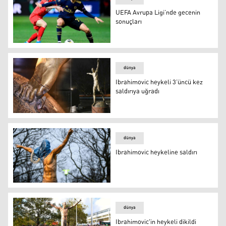
UEFA Avrupa Ligi’nde gecenin
sonuçları
UEFA Avrupa Ligi’nde gecenin sonuçları
dünya
Ibrahimovic heykeli 3’üncü kez
saldırıya uğradı
Ibrahimovic heykeli 3’üncü kez saldırıya uğradı
dünya
Ibrahimovic heykeline saldırı
Ibrahimovic heykeline saldırı
dünya
Ibrahimovic'in heykeli dikildi