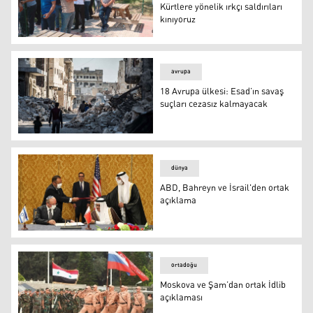
Kürtlere yönelik ırkçı saldırıları
kınıyoruz
Ankara’nın Altındağ ilçesinde bir Kürt aileye yönelik silahl
avrupa
18 Avrupa ülkesi: Esad’ın savaş
suçları cezasız kalmayacak
Suriye'deki iç savaş 10'uncu yılını geride bıraktı
dünya
ABD, Bahreyn ve İsrail'den ortak
açıklama
ABD, Bahreyn ve İsrail'den ortak açıklama
ortadoğu
Moskova ve Şam’dan ortak İdlib
açıklaması