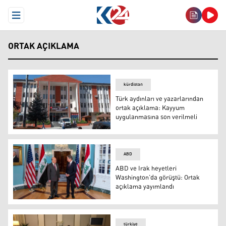
Open Menu
ORTAK AÇIKLAMA
kürdistan
Türk aydınları ve yazarlarından
ortak açıklama: Kayyum
uygulanmasına son verilmeli
FOTO: Arşiv
ABD
ABD ve Irak heyetleri
Washington’da görüştü: Ortak
açıklama yayımlandı
ABD ve Irak heyetleri Washington’da görüştü: Ortak açı
türkiye