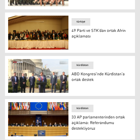
Moskova ve Şam’dan ortak İdlib açıklaması
türkiye
49 Parti ve STK’dan ortak Afrin
açıklaması
49 Parti ve STK’dan ortak Afrin açıklaması
kürdistan
ABD Kongresi'nde Kürdistan'a
ortak destek
ABD Kongresi'nde Kürdistan'a ortak destek
kürdistan
33 AP parlamenterinden ortak
açıklama: Referandumu
destekliyoruz
33 AP parlamenterinden ortak açıklama: Referandumu d