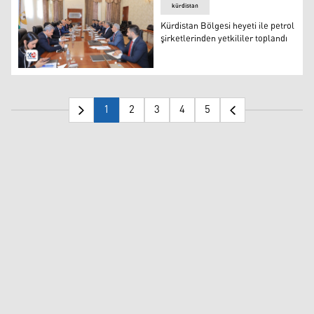
kürdistan
Kürdistan Bölgesi heyeti ile petrol
şirketlerinden yetkililer toplandı
Kürdistan Bölgesi heyeti ile petrol şirketlerinden yetkilil
1
2
3
4
5