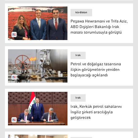
Irak'ın ABD'ye petrol ihracatında artış
kürdistan
Peşawa Hewramani ve Trifa Aziz,
ABD Dışişleri Bakanlığı Irak
masası sorumlusuyla görüştü
Peşawa Hewramani ve Trifa Aziz, ABD Dışişleri Bakanlığ
Irak
Petrol ve doğalgaz tasarısına
ilişkin görüşmelerin yeniden
başlayacağı açıklandı
Petrol sahalarından biri-FOTO: Arşiv
Irak
Irak, Kerkük petrol sahalarını
İngiliz şirketi aracılığıyla
geliştirecek
Irak ile İngiliz şirket arasındaki imza töreni