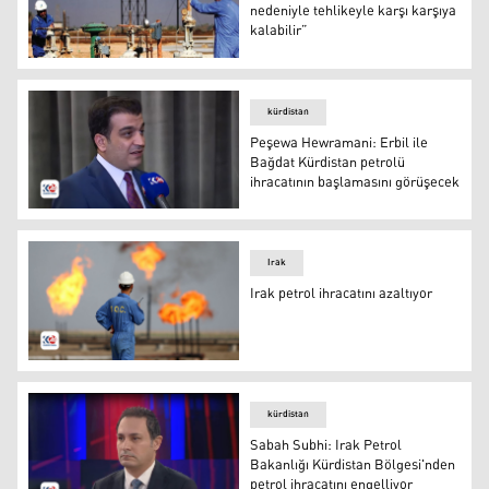
nedeniyle tehlikeyle karşı karşıya
kalabilir”
Irak'ta bir petrol sahası
kürdistan
Peşewa Hewramani: Erbil ile
Bağdat Kürdistan petrolü
ihracatının başlamasını görüşecek
Kürdistan Bölgesi Hükümet Sözcüsü Peşewa Hewraman
Irak
Irak petrol ihracatını azaltıyor
Irak petrol ihracatını azaltıyor
kürdistan
Sabah Subhi: Irak Petrol
Bakanlığı Kürdistan Bölgesi'nden
petrol ihracatını engelliyor