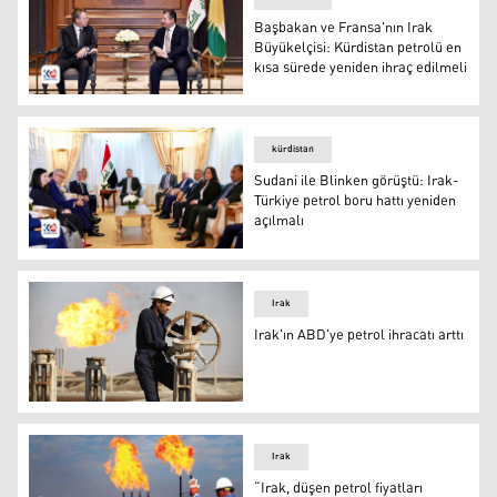
Başbakan ve Fransa'nın Irak
Büyükelçisi: Kürdistan petrolü en
kısa sürede yeniden ihraç edilmeli
Kürdistan Bölgesi Başbakanı Mesrur Barzani ve Fransa'n
kürdistan
Sudani ile Blinken görüştü: Irak-
Türkiye petrol boru hattı yeniden
açılmalı
Toplantıdan bir kare
Irak
Irak'ın ABD'ye petrol ihracatı arttı
Irak'ın ABD'ye petrol ihracatı arttı
Irak
“Irak, düşen petrol fiyatları