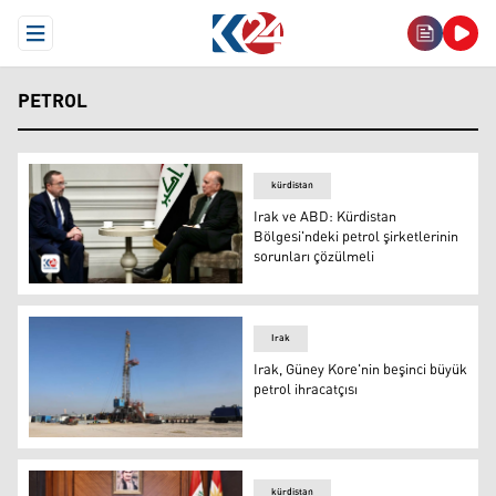
Open Menu
PETROL
kürdistan
Irak ve ABD: Kürdistan
Bölgesi'ndeki petrol şirketlerinin
sorunları çözülmeli
Irak Başbakan Yardımcısı ve Dışişleri Bakanı Fuad Hüsey
Irak
Irak, Güney Kore'nin beşinci büyük
petrol ihracatçısı
Irak, Güney Kore'nin beşinci büyük petrol ihracatçısı
kürdistan