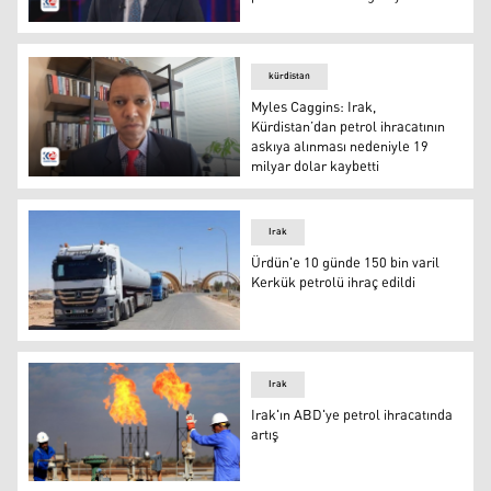
Sabah Subhi: Irak Petrol Bakanlığı Kürdistan Bölgesi'nde
kürdistan
Myles Caggins: Irak,
Kürdistan’dan petrol ihracatının
askıya alınması nedeniyle 19
milyar dolar kaybetti
Kürdistan Petrol Endüstrisi Birliği (APIKUR) Sözcüsü My
Irak
Ürdün'e 10 günde 150 bin varil
Kerkük petrolü ihraç edildi
Ürdün'e 10 günde 150 bin varil Kerkük petrolü ihraç edil
Irak
Irak'ın ABD'ye petrol ihracatında
artış