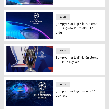
Şampiyonlar Ligi’nde 7 maç oynandı
avrupa
Şampiyonlar Ligi'nde 2. eleme
turuna çıkan son 7 takım belli
oldu
Şampiyonlar Ligi'nde 2. eleme turuna çıkan son 7 takım 
avrupa
Şampiyonlar Ligi'nde ön eleme
turu kurası çekildi
Şampiyonlar Ligi'nde ön eleme turu kurası çekildi
avrupa
Şampiyonlar Ligi’nin en iyi 11’i
açıklandı
Şampiyonlar Ligi’nin en iyi 11’i açıklandı