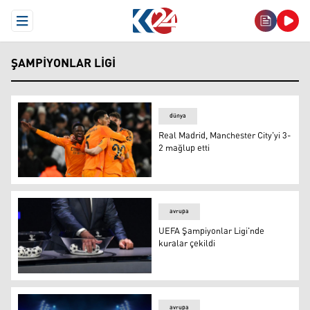
Open Menu
ŞAMPIYONLAR LIGI
dünya
Real Madrid, Manchester City'yi 3-
2 mağlup etti
Real Madrid, Manchester City'yi 3-2 mağlup etti
avrupa
UEFA Şampiyonlar Ligi'nde
kuralar çekildi
UEFA Şampiyonlar Ligi'nde kuralar çekildi
avrupa