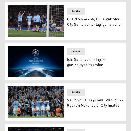
avrupa
Guardiola'nın hayali gerçek oldu:
City Şampiyonlar Ligi şampiyonu
Guardiola'nın hayali gerçek oldu: City Şampiyonlar Ligi
avrupa
İşte Şampiyonlar Ligi’ni
garantileyen takımlar
İşte Şampiyonlar Ligi’ni garantileyen takımlar
avrupa
Şampiyonlar Ligi: Real Madrid’i 4-
0 yenen Manchester City finalde
Şampiyonlar Ligi: Real Madrid’i 4-0 yenen Manchester Ci