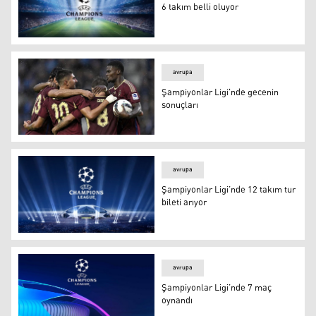
6 takım belli oluyor
Şampiyonlar Ligi’ne katılacak son 6 takım belli oluyor
avrupa
Şampiyonlar Ligi'nde gecenin
sonuçları
Şampiyonlar Ligi'nde gecenin sonuçları
avrupa
Şampiyonlar Ligi’nde 12 takım tur
bileti arıyor
Şampiyonlar Ligi’nde 12 takım tur bileti arıyor
avrupa
Şampiyonlar Ligi’nde 7 maç
oynandı