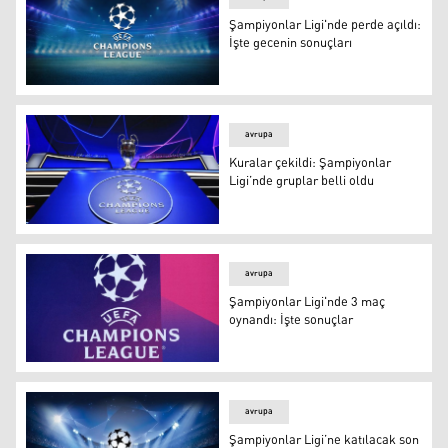
Şampiyonlar Ligi'nde perde açıldı:
İşte gecenin sonuçları
Şampiyonlar Ligi'nde perde açıldı: İşte gecenin sonuçları
avrupa
Kuralar çekildi: Şampiyonlar
Ligi’nde gruplar belli oldu
Kuralar çekildi: Şampiyonlar Ligi’nde gruplar belli oldu
avrupa
Şampiyonlar Ligi'nde 3 maç
oynandı: İşte sonuçlar
Şampiyonlar Ligi'nde 3 maç oynandı: İşte sonuçlar
avrupa
Şampiyonlar Ligi’ne katılacak son