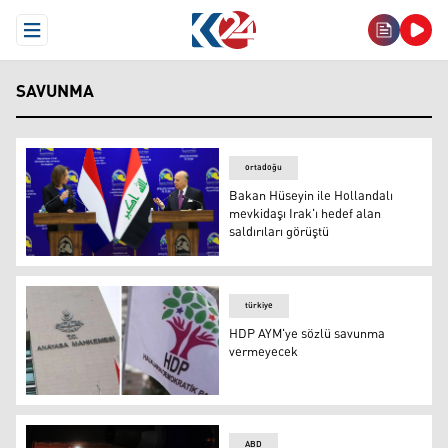
Open Menu
SAVUNMA
ortadoğu
Bakan Hüseyin ile Hollandalı
mevkidaşı Irak'ı hedef alan
saldırıları görüştü
Bakan Hüseyin ile Hollandalı mevkidaşı Irak'ı hedef alan 
türkiye
HDP AYM'ye sözlü savunma
vermeyecek
HDP AYM'ye sözlü savunma vermeyecek
ABD