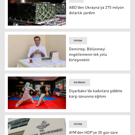
ABD'den Ukrayna'ya 275 milyon
dolarlık yardım
ABD'den Ukrayna'ya 275 milyon dolarlık yardım
türkiye
Demirtaş: Bölünmeyi
engellemenin tek yolu
birleşmektir
Demirtaş: Bölünmeyi engellemenin tek yolu birleşmekti
kürdistan
Diyarbakır'da kadınlara şiddete
karşı savunma eğitimi
Diyarbakır
türkiye
AYM’den HDP'ye 30 gün süre