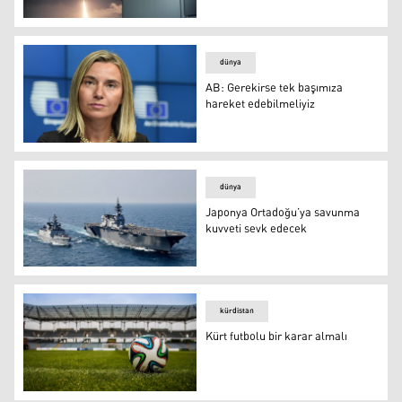
Japonya’dan 'uzay savunma birimi' atağı
dünya
AB: Gerekirse tek başımıza
hareket edebilmeliyiz
AB: Gerekirse tek başımıza hareket edebilmeliyiz
dünya
Japonya Ortadoğu’ya savunma
kuvveti sevk edecek
Japonya Ortadoğu’ya savunma kuvveti sevk edecek
kürdistan
Kürt futbolu bir karar almalı
Kürt futbolu bir karar almalı