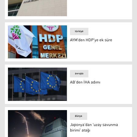
AYM’den HDP'ye 30 gün süre
türkiye
AYM'den HDP'ye ek süre
HDP
avrupa
AB'den İHA adımı
AB'den İHA adımı
dünya
Japonya’dan 'uzay savunma
birimi' atağı