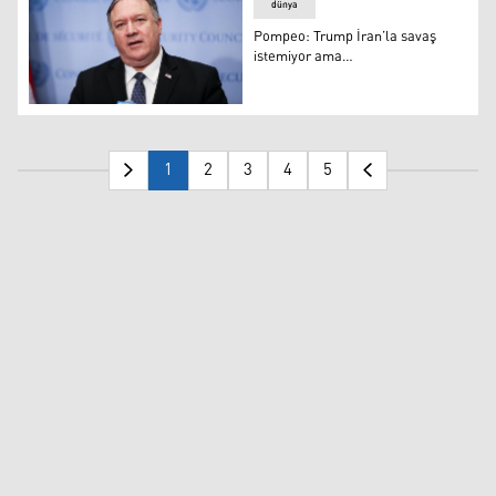
dünya
Pompeo: Trump İran’la savaş
istemiyor ama…
Pompeo: Trump İran’la savaş istemiyor ama…
1
2
3
4
5