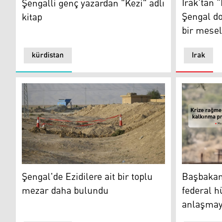
Irak'tan 
Şengalli genç yazardan "Kezi" adlı
Şengal d
kitap
bir mese
kürdistan
Irak
Şengal'de Ezidilere ait bir toplu mezar daha bulundu
Başbakan: 
Şengal'de Ezidilere ait bir toplu
Başbakan:
mezar daha bulundu
federal 
anlaşmay