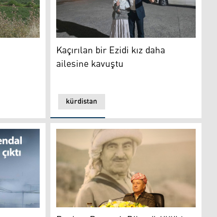
Kaçırılan bir Ezidi kız daha ailesine kavuştu
ok'taki geçim kapısı: Mevsimsel tarım
Kaçırılan bir Ezidi kız daha
ailesine kavuştu
kürdistan
sele
Başkan Barzani: Diktatörlüğü her şekilde r
ın: 50 iş yeri yandı