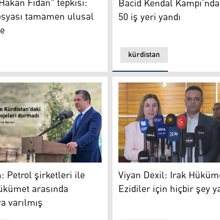
"Hakan Fidan" tepkisi:
Bacid Kendal Kampı’nda
osyası tamamen ulusal
50 iş yeri yandı
le
kürdistan
Viyan Dexil: Irak Hükümeti E
Petrol şirketleri ile federal hükümet arasında anlaşmaya va
Viyan Dexil: Irak Hüküm
 Petrol şirketleri ile
Ezidiler için hiçbir şey 
hükümet arasında
a varılmış