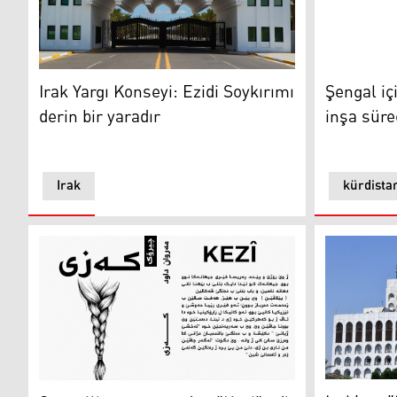
Irak Yargı Konseyi: Ezidi Soykırımı derin bir yaradır
Şengal için
Irak Yargı Konseyi: Ezidi Soykırımı
Şengal içi
derin bir yaradır
inşa süre
Irak
kürdista
Irak'tan "
Şengalli genç yazardan "Kezi" adlı kitap