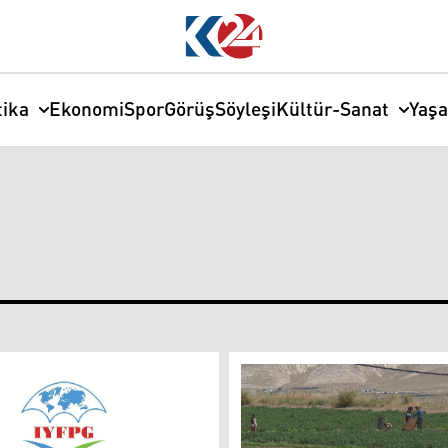
tika
Ekonomi
Spor
Görüş
Söyleşi
Kültür-Sanat
Yaş