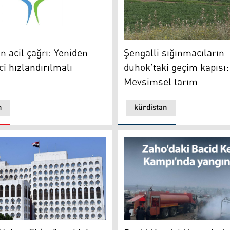
 acil çağrı: Yeniden inşa süreci hızlandırılmalı
Şengalli sığınmacıların duh
n acil çağrı: Yeniden
Şengalli sığınmacıların
ci hızlandırılmalı
duhok'taki geçim kapısı:
Mevsimsel tarım
n
kürdistan
Hakan Fidan" tepkisi: Şengal dosyası tamamen ulusal bir me
Bacid Kendal Kampı’nda yang