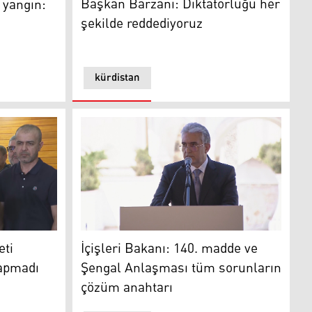
Başkan Barzani: Diktatörlüğü her
 yangın:
şekilde reddediyoruz
kürdistan
zidiler için hiçbir şey yapmadı
Kürdistan Bölgesi İçişleri Bakanı Reber Ahm
rılmış
eti
İçişleri Bakanı: 140. madde ve
yapmadı
Şengal Anlaşması tüm sorunların
çözüm anahtarı