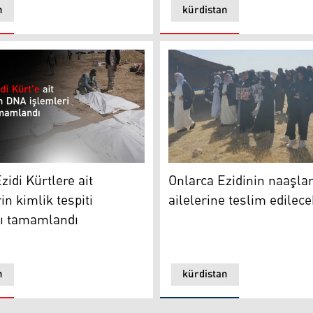
n
kürdistan
Onlarca Ezidinin naaşları ai
renası olmamalı
di Kürtlere ait cenazelerin kimlik tespiti çalışmları tamaml
Onlarca Ezidinin naaşlar
zidi Kürtlere ait
ailelerine teslim edilece
in kimlik tespiti
rı tamamlandı
n
kürdistan