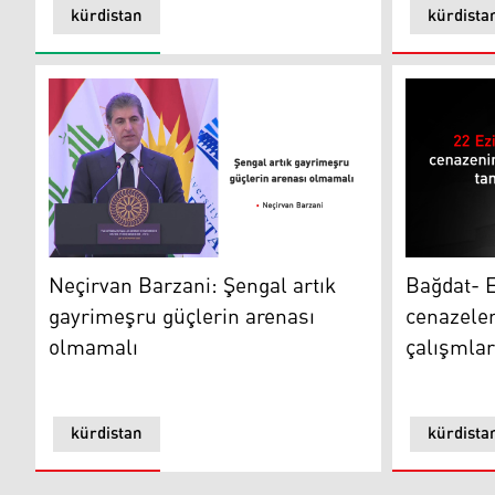
kürdistan
kürdista
Neçirvan Barzani: Şengal artık gayrimeşru güçlerin a
Bağdat- Ezi
Neçirvan Barzani: Şengal artık
Bağdat- E
gayrimeşru güçlerin arenası
cenazeler
olmamalı
çalışmla
kürdistan
kürdista