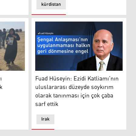
kürdistan
lelerine teslim edilecek
andı
Fuad Hüseyin: Ezidi Katliamı'nın uluslararas
ı
Fuad Hüseyin: Ezidi Katliamı'nın
k
uluslararası düzeyde soykırım
olarak tanınması için çok çaba
sarf ettik
Irak