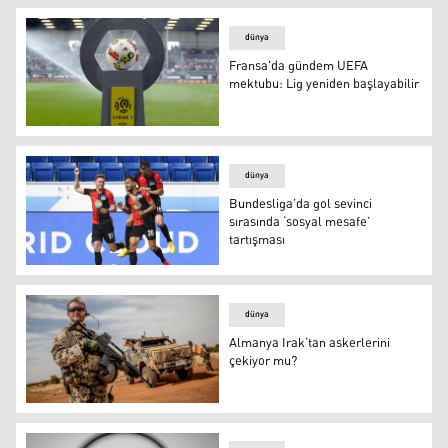
dünya
Fransa'da gündem UEFA
mektubu: Lig yeniden başlayabilir
Fransa'da gündem UEFA mektubu: Lig yeniden başlayabi
dünya
Bundesliga’da gol sevinci
sırasında ‘sosyal mesafe’
tartışması
Bundesliga’da gol sevinci sırasında ‘sosyal mesafe’ tart
dünya
Almanya Irak’tan askerlerini
çekiyor mu?
Almanya Irak’tan askerlerini çekiyor mu?