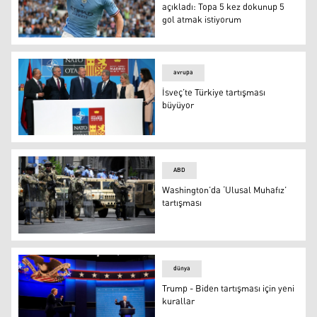
açıkladı: Topa 5 kez dokunup 5
gol atmak istiyorum
Haaland en büyük hayalini açıkladı: Topa 5 kez dokunup 
avrupa
İsveç’te Türkiye tartışması
büyüyor
İsveç’te Türkiye tartışması büyüyor
ABD
Washington’da ‘Ulusal Muhafız’
tartışması
Ulusal Muhafızlar
dünya
Trump - Biden tartışması için yeni
kurallar