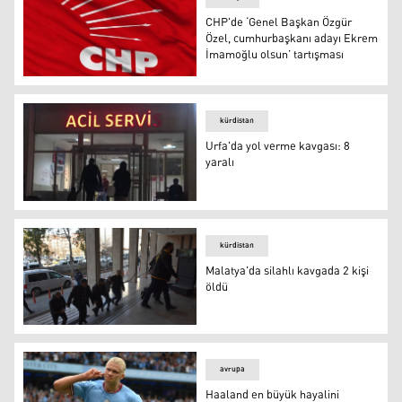
CHP'de ‘Genel Başkan Özgür
Özel, cumhurbaşkanı adayı Ekrem
İmamoğlu olsun’ tartışması
CHP'de ‘Genel Başkan Özgür Özel, cumhurbaşkanı adayı
kürdistan
Urfa'da yol verme kavgası: 8
yaralı
Urfa'da yol verme kavgası: 8 yaralı
kürdistan
Malatya'da silahlı kavgada 2 kişi
öldü
Malatya'da silahlı kavgada 2 kişi öldü
avrupa
Haaland en büyük hayalini