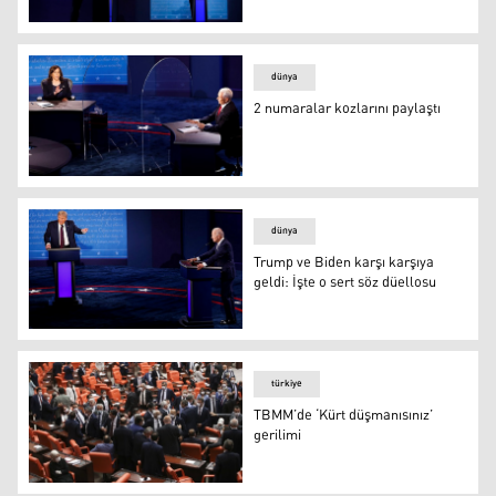
Trump - Biden tartışması için yeni kurallar
dünya
2 numaralar kozlarını paylaştı
2 numaralar kozlarını paylaştı
dünya
Trump ve Biden karşı karşıya
geldi: İşte o sert söz düellosu
Trump ve Biden karşı karşıya geldi: İşte o sert söz düell
türkiye
TBMM’de ‘Kürt düşmanısınız’
gerilimi
TBMM’de ‘Kürt düşmanısınız’ gerilimi