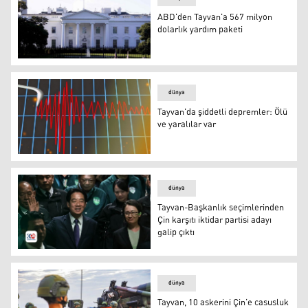
ABD'den Tayvan'a 567 milyon
dolarlık yardım paketi
ABD'den Tayvan'a 567 milyon dolarlık yardım paketi
dünya
Tayvan'da şiddetli depremler: Ölü
ve yaralılar var
Tayvan'da şiddetli depremler: Ölü ve yaralılar var
dünya
Tayvan-Başkanlık seçimlerinden
Çin karşıtı iktidar partisi adayı
galip çıktı
Tayvan-Başkanlık seçimlerinden Çin karşıtı iktidar partisi 
dünya
Tayvan, 10 askerini Çin’e casusluk