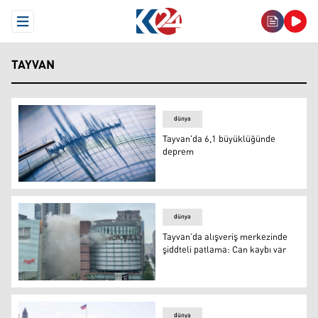
Open Menu
TAYVAN
dünya
Tayvan'da 6,1 büyüklüğünde
deprem
Tayvan'da 6,1 büyüklüğünde deprem
dünya
Tayvan’da alışveriş merkezinde
şiddteli patlama: Can kaybı var
Tayvan’da alışveriş merkezinde şiddteli patlama: Can kay
dünya