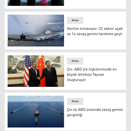
ABD'den Çin’e karşı Avustralya ve Tayvan'a askeri deste
dünya
Gerilim tırmanıyor: 32 askeri uçak
ve 14 savaş gemisi harekete geçti
Foto: Reuters
dünya
Çin: ABD’yle ilişkilerimizde en
büyük tehlikeyi Tayvan
oluşturuyor
Çin: ABD’yle ilişkilerimizde en büyük tehlikeyi Tayvan o
dünya
Çin ile ABD arasında savaş gemisi
gerginliği
Çin ile ABD arasında savaş gemisi gerginliği