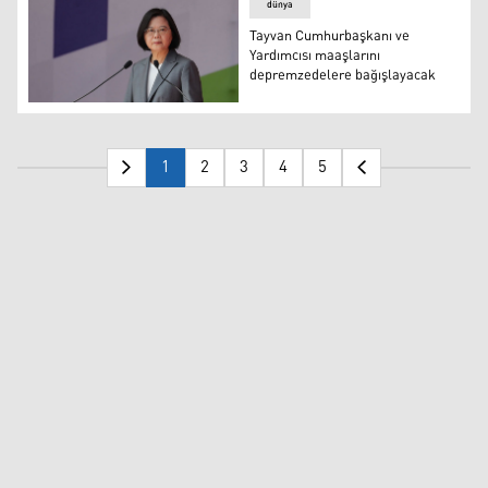
dünya
Tayvan Cumhurbaşkanı ve
Yardımcısı maaşlarını
depremzedelere bağışlayacak
Tsai Ing-wen
1
2
3
4
5