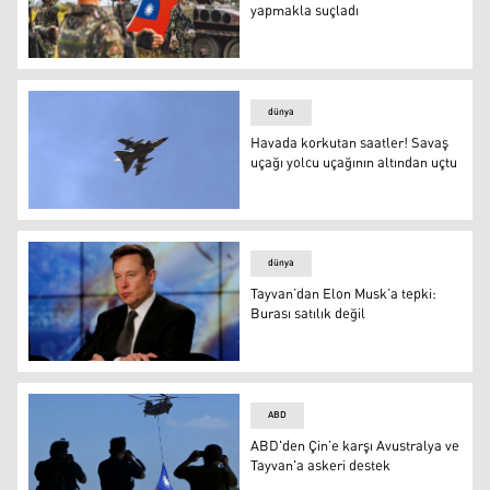
yapmakla suçladı
Tayvan, 10 askerini Çin’e casusluk yapmakla suçladı
dünya
Havada korkutan saatler! Savaş
uçağı yolcu uçağının altından uçtu
savaş uçağı
dünya
Tayvan’dan Elon Musk’a tepki:
Burası satılık değil
Tayvan’dan Elon Musk’a tepki: Burası satılık değil
ABD
ABD'den Çin’e karşı Avustralya ve
Tayvan'a askeri destek