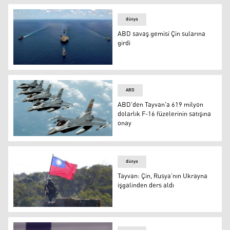
dünya
ABD savaş gemisi Çin sularına
girdi
ABD savaş gemisi Çin sularına girdi
ABD
ABD'den Tayvan'a 619 milyon
dolarlık F-16 füzelerinin satışına
onay
ABD'den Tayvan'a 619 milyon dolarlık F-16 füzelerinin s
dünya
Tayvan: Çin, Rusya’nın Ukrayna
işgalinden ders aldı
Tayvan: Çin, Rusya’nın Ukrayna işgalinden ders aldı