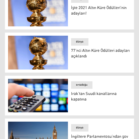
İşte 2021 Altın Küre Ödülleri’nin
adayları!
İşte 2021 Altın Küre Ödülleri’nin adayları!
dünya
77’nci Altın Küre Ödülleri adayları
açıklandı
77’nci Altın Küre Ödülleri adayları açıklandı
ortadoğu
Irak’tan Suudi kanallarına
kapatma
Irak’tan Suudi kanallarına kapatma
dünya
İngiltere Parlamentosu’ndan şov