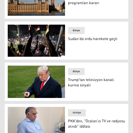
programları kararı
İngiltere Parlamentosu’ndan şov programları kararı
dünya
Sudan’da ordu harekete geçti
Sudan’da ordu harekete geçti
dünya
Trump'tan televizyon kanalı
kurma sinyali
Trump'tan televizyon kanalı kurma sinyali
türkiye
PKK'den, "Öcalan'ın TV ve radyosu
alındı" iddiası