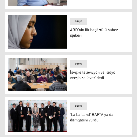
PKK'den, "Öcalan'ın TV ve radyosu alındı" iddiası
dünya
ABD'nin ilk başörtülü haber
spikeri
ABD'nin ilk başörtülü haber spikeri
dünya
İsviçre televizyon ve radyo
vergisine ‘evet’ dedi
İsviçre televizyon ve radyo vergisine ‘evet’ dedi
dünya
‘La La Land’ BAFTA’ya da
damgasını vurdu
‘La La Land’ BAFTA’ya da damgasını vurdu