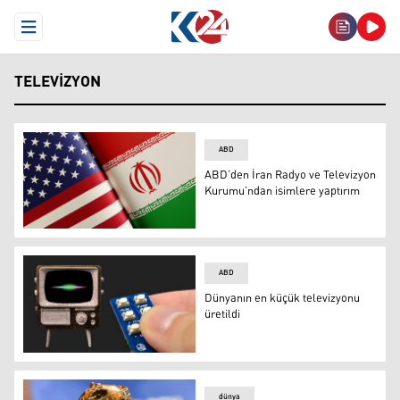
Open Menu
TELEVIZYON
ABD
ABD’den İran Radyo ve Televizyon
Kurumu’ndan isimlere yaptırım
ABD’den İran Radyo ve Televizyon Kurumu’ndan isimler
ABD
Dünyanın en küçük televizyonu
üretildi
Dünyanın en küçük televizyonu üretildi
dünya