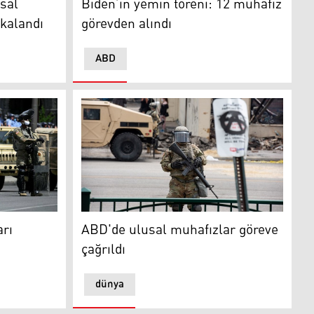
Biden’ın yemin töreni: 12 muhafız
sal
görevden alındı
kalandı
ABD
 gönderiyorum
ABD'de ulusal muhafızlar göreve çağrıldı
rı
ABD'de ulusal muhafızlar göreve
çağrıldı
dünya