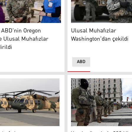
ABD'nin Oregon eyaletinde Ulusal Muhafızlar görevlendirildi
Ulusal Muhafızlar Washingt
: ABD'nin Oregon
Ulusal Muhafızlar
e Ulusal Muhafızlar
Washington'dan çekildi
rildi
ABD
fızları taşıyan helikopter düştü: 3 ölü
Yemin töreninde 200 Ulusal