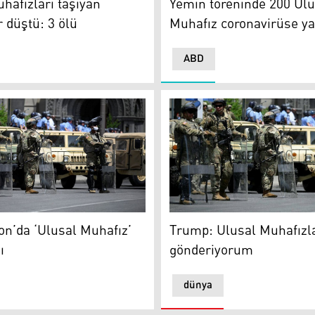
hafızları taşıyan
Yemin töreninde 200 Ulu
r düştü: 3 ölü
Muhafız coronavirüse ya
ABD
afızlar
Trump: Ulusal Muhafızları
n’da ‘Ulusal Muhafız’
Trump: Ulusal Muhafızla
ı
gönderiyorum
dünya