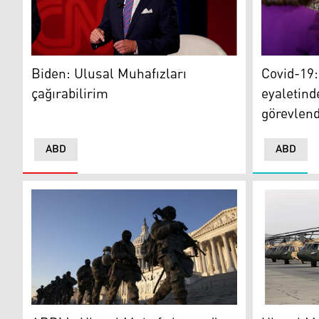
Biden: Ulusal Muhafızları çağırabilirim
Covid-19: 
Biden: Ulusal Muhafızları
Covid-19
çağırabilirim
eyaletind
görevlendi
ABD
ABD
ABD'de Ulusal Muhafızlar
Ulusal Muha