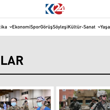
tika
Ekonomi
Spor
Görüş
Söyleşi
Kültür-Sanat
Yaş
ZLAR