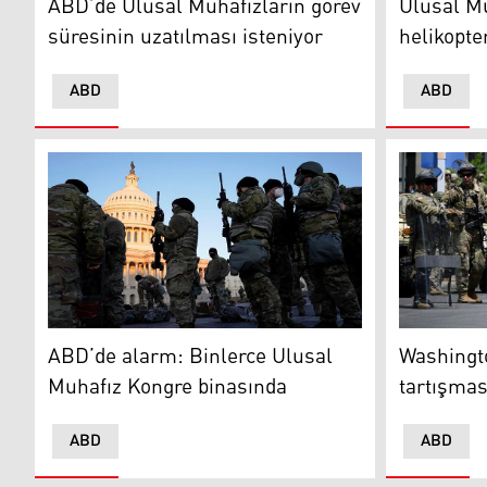
ABD’de Ulusal Muhafızların görev
Ulusal Mu
süresinin uzatılması isteniyor
helikopte
ABD
ABD
ABD
Ulusal Muh
ABD’de alarm: Binlerce Ulusal
Washingto
Muhafız Kongre binasında
tartışmas
ABD
ABD