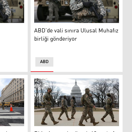
on'dan çekildi
Ulusal Muhafızlar
ABD’de vali sınıra Ulusal Muhafız
birliği gönderiyor
ABD
Biden’ın yemin töreni: 12 muhafız görevden 
 Muhafız coronavirüse yakalandı