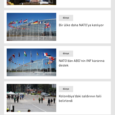
Rusya: Ortadoğu, DAİŞ'in kalesi olmaya devam ediyor
dünya
Bir ülke daha NATO'ya katılıyor
Bir ülke daha NATO'ya katılıyor
dünya
NATO’dan ABD'nin INF kararına
destek
NATO’dan ABD'nin INF kararına destek
dünya
Kolombiya'daki saldırının faili
belirlendi
Kolombiya'daki saldırının faili belirlendi