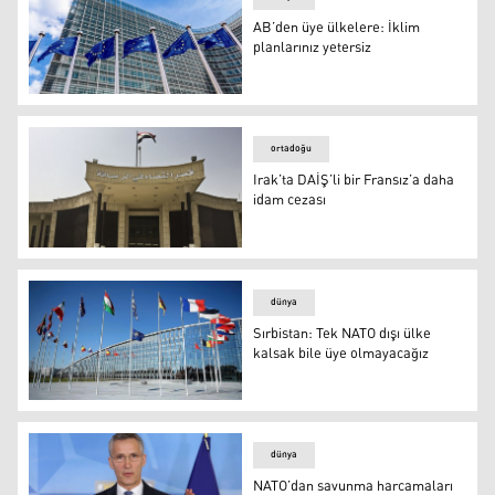
AB’den üye ülkelere: İklim
planlarınız yetersiz
AB’den üye ülkelere: İklim planlarınız yetersiz
ortadoğu
Irak’ta DAİŞ’li bir Fransız’a daha
idam cezası
Irak’ta DAİŞ’li bir Fransız’a daha idam cezası
dünya
Sırbistan: Tek NATO dışı ülke
kalsak bile üye olmayacağız
Sırbistan: Tek NATO dışı ülke kalsak bile üye olmayacağı
dünya
NATO’dan savunma harcamaları