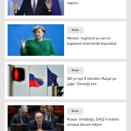
raporu
NATO’dan savunma harcamaları raporu
dünya
Merkel: İngiltere'ye net ve
kapsamlı önerilerde bulunduk
Merkel: İngiltere'ye net ve kapsamlı önerilerde bulundu
dünya
AB’ye üye 8 ülkeden Rusya'ya
çağrı: Desteği kes
AB’ye üye 8 ülkeden Rusya'ya çağrı: Desteği kes
dünya
Rusya: Ortadoğu, DAİŞ'in kalesi
olmaya devam ediyor