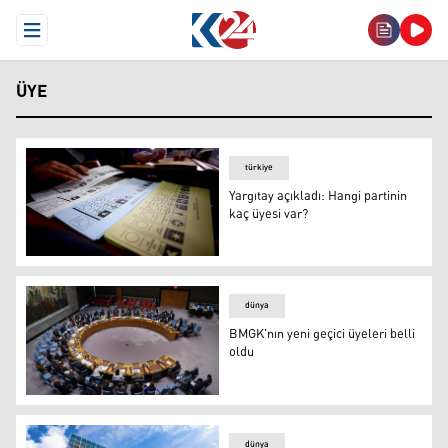
Open Menu
ÜYE
türkiye
Yargıtay açıkladı: Hangi partinin
kaç üyesi var?
Yargıtay açıkladı: Hangi partinin kaç üyesi var?
dünya
BMGK'nın yeni geçici üyeleri belli
oldu
BMGK'nın yeni geçici üyeleri belli oldu
dünya