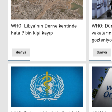
WHO: Libya'nın Derne kentinde hala 9 bin kişi kayıp
WHO: Dünya
WHO: Libya'nın Derne kentinde
WHO: Dün
hala 9 bin kişi kayıp
vakalarınd
gözleniyo
dünya
dünya
WHO: Daha tehlikeli bir Covid-19 varyantı ortaya çıkabi
WHO’dan 'a