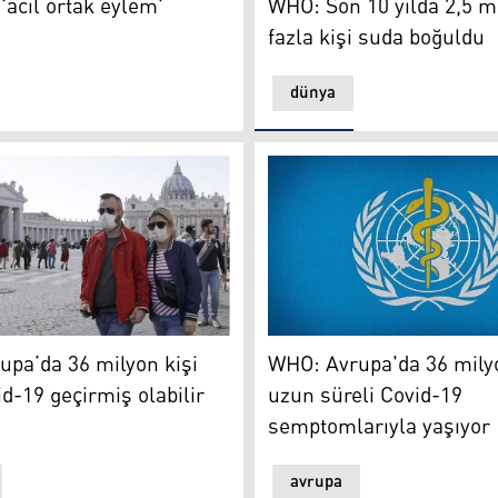
acil ortak eylem'
WHO: Son 10 yılda 2,5 m
fazla kişi suda boğuldu
dünya
 artırıyor
a’da 36 milyon kişi uzun Covid-19 geçirmiş olabilir
WHO
pa’da 36 milyon kişi
WHO: Avrupa'da 36 mily
d-19 geçirmiş olabilir
uzun süreli Covid-19
semptomlarıyla yaşıyor
avrupa