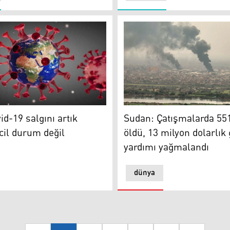
 fazla sağlık tesisi saldırıya uğradı
-19 salgını artık küresel acil durum değil
Sudan (Foto: AFP)
d-19 salgını artık
Sudan: Çatışmalarda 551
cil durum değil
öldü, 13 milyon dolarlık 
yardımı yağmalandı
dünya