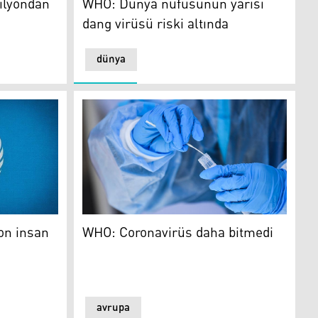
ilyondan
WHO: Dünya nüfusunun yarısı
dang virüsü riski altında
dünya
WHO: Coronavirüs daha bitmedi
on insan
WHO: Coronavirüs daha bitmedi
avrupa