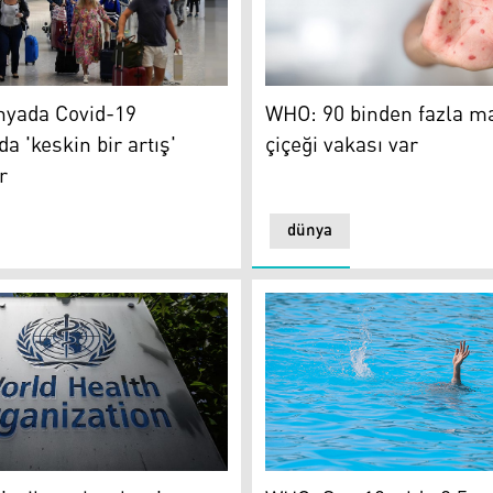
da Covid-19 vakalarında 'keskin bir artış' gözleniyor
WHO: 90 binden fazla maymu
yada Covid-19
WHO: 90 binden fazla 
a 'keskin bir artış'
çiçeği vakası var
r
dünya
lir
cil ortak eylem' çağrısı
WHO: Son 10 yılda 2,5 milyo