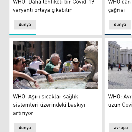
WHO: Daha tehlikeli bir Covid-19
WHO’dan '
varyantı ortaya çıkabilir
çağrısı
dünya
dünya
WHO: Aşırı sıcaklar sağlık sistemleri üzerindeki baskıyı
WHO: Avrup
WHO: Aşırı sıcaklar sağlık
WHO: Avru
sistemleri üzerindeki baskıyı
uzun Covi
artırıyor
dünya
avrupa