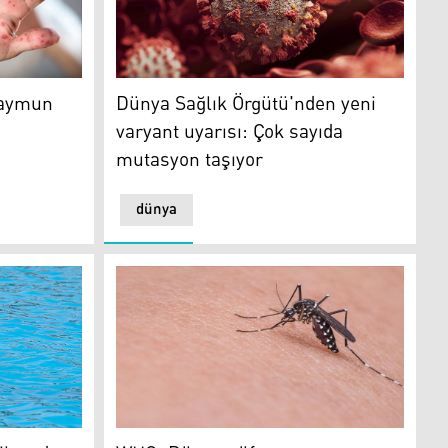
n çiçeği vakası var
Dünya Sağlık Örgütü'nden yeni varyant uyarı
maymun
Dünya Sağlık Örgütü'nden yeni
varyant uyarısı: Çok sayıda
mutasyon taşıyor
dünya
ndan fazla kişi suda boğuldu
WHO: Dünya nüfusunun yarısı dang virüsü ris