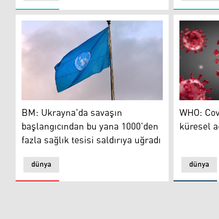
BM: Ukrayna'da savaşın başlangıcından bu yana 1000'den
WHO: Covid
BM: Ukrayna'da savaşın
WHO: Covi
başlangıcından bu yana 1000'den
küresel a
fazla sağlık tesisi saldırıya uğradı
dünya
dünya