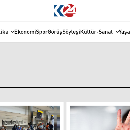
tika
Ekonomi
Spor
Görüş
Söyleşi
Kültür-Sanat
Yaş