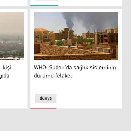
WHO: Sudan’da sağlık sisteminin durumu fe
 kişi
WHO: Sudan’da sağlık sisteminin
gıda
durumu felaket
dünya