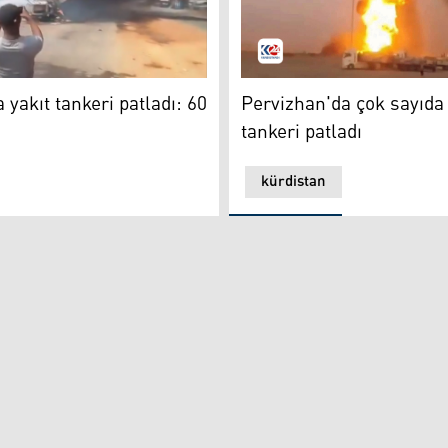
İHA)
Pervizhan'da çok sayıda yakı
 yakıt tankeri patladı: 60
Pervizhan'da çok sayıda 
tankeri patladı
kürdistan