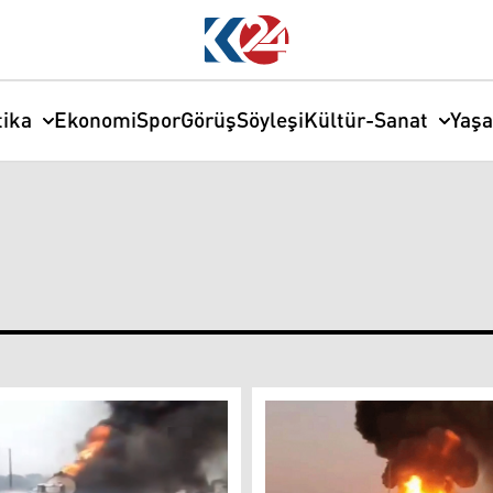
tika
Ekonomi
Spor
Görüş
Söyleşi
Kültür-Sanat
Yaş