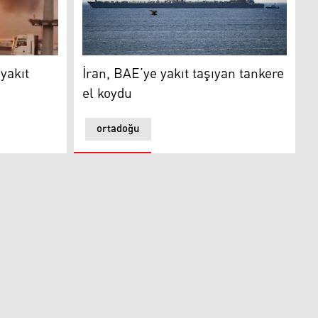
t tankeri patladı
İran, BAE’ye yakıt taşıyan tankere el koydu
yakıt
İran, BAE’ye yakıt taşıyan tankere
el koydu
ortadoğu