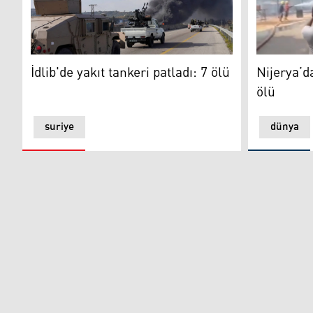
Olay yeri (
İdlib'de yakıt tankeri patladı: 7 ölü
Nijerya’da
İdlib'de yakıt tankeri patladı: 7 ölü
ölü
suriye
dünya