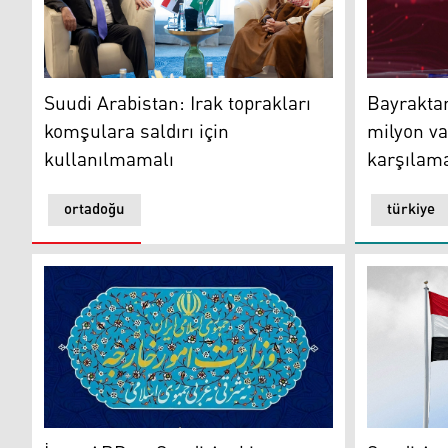
Suudi Arabistan: Irak toprakları komşulara saldırı içi
Türkiye En
Suudi Arabistan: Irak toprakları
Bayraktar
komşulara saldırı için
milyon var
kullanılmamalı
karşılama
ortadoğu
türkiye
İran: ABD ve Suudi Arabistan saldırıları savaşı bölgey
Suudi Arabi