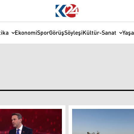
tika
Ekonomi
Spor
Görüş
Söyleşi
Kültür-Sanat
Yaş