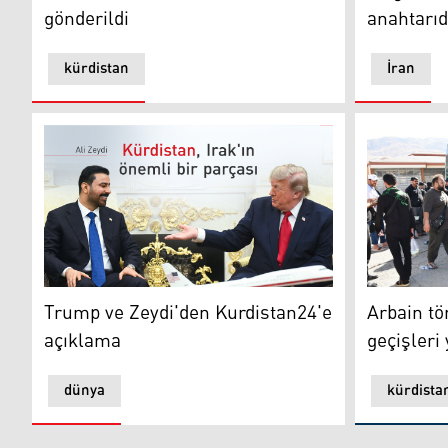
gönderildi
anahtarıd
kürdistan
İran
Arbain töre
Trump ve Zeydi'den Kurdistan24'e açıklama
Arbain tör
Trump ve Zeydi'den Kurdistan24'e
geçişleri
açıklama
dünya
kürdista