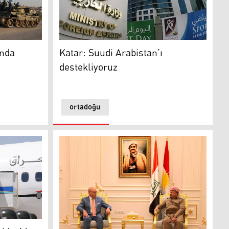
a teyakkuza geçti
Katar: Suudi Arabistan’ı destekliyoruz
T)
ında
Katar: Suudi Arabistan’ı
destekliyoruz
ortadoğu
e'de