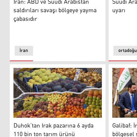
İran: ABD ve Suudi Arabistan
Suudi Ara
saldırıları savaşı bölgeye yayma
uyarı
çabasıdır
İran
ortadoğu
Duhok’tan Irak pazarına 6 ayda 110 bin ton tarım ürü
Irak Başba
Duhok’tan Irak pazarına 6 ayda
Galibaf: 
110 bin ton tarım ürünü
bölgesel