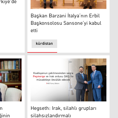
rkiye'de
Başkan Barzani İtalya’nın Erbil Başkonsolos
Başkan Barzani İtalya’nın Erbil
Başkonsolosu Sansone’yi kabul
etti
kürdistan
Bakır Galibaf
Hegseth: Irak, silahlı grupları silahsızlandır
ın
Hegseth: Irak, silahlı grupları
ğinin
silahsızlandırmalı