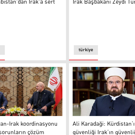
bistan'dan Irak'a sert
Irak Başbakanı Zeydi Tü
türkiye
nü gönderildi
kanı Ali Falih Zeydi ve İran Parlamento Başkanı Muhammed 
Ali Karadaği
İran-Irak koordinasyonu
Ali Karadaği: Kürdistan’
 sorunların çözüm
güvenliği Irak’ın güvenli