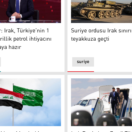
n kullanılmamalı
Suriye ordusu Irak sınırınd
erji ve Tabii Kaynaklar Bakanı Alparslan Bayraktar (FOTO-TR
Suriye ordusu Irak sınır
: Irak, Türkiye'nin 1
teyakkuza geçti
illik petrol ihtiyacını
ya hazır
suriye
e yayma çabasıdır
stan'dan Irak'a sert uyarı
Irak Başbakanı Zeydi Türkiy