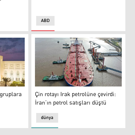
ABD
uplara sert tepki
Çin rotayı Irak petrolüne çevirdi: İran’ın petr
 gruplara
Çin rotayı Irak petrolüne çevirdi:
İran’ın petrol satışları düştü
dünya