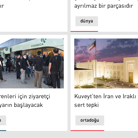
ır
ayrılmaz bir parçasıdır
dünya
nleri için ziyaretçi geçişleri yarın başlayacak
Kuveyt’ten İran ve Iraklı gr
enleri için ziyaretçi
Kuveyt’ten İran ve Iraklı
 yarın başlayacak
sert tepki
n
ortadoğu