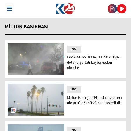
Open Menu
MILTON KASIRGASI
ABD
Fitch: Milton Kasırgası 50 milyar
dolar sigortalı kayba neden
olabilir
Fitch: Milton Kasırgası 50 milyar dolar sigortalı kayba ne
ABD
Milton Kasırgası Florida kıyılarına
ulaştı: Olağanüstü hal ilan edildi
Milton Kasırgası Florida kıyılarına ulaştı: Olağanüstü hal 
ABD