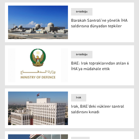
ortadoğu
Barakah Santrali’ne yönelik İHA
saldırısına dünyadan tepkiler
Barakah Nükleer Güç Santrali
ortadoğu
BAE: Irak topraklarından atılan 6
İHA'ya müdahale ettik
BAE: Irak topraklarından atılan 6 İHA'ya müdahale ettik
Irak
Irak, BAE’deki nükleer santral
saldırısını kınadı
Irak, BAE’deki nükleer santral saldırısını kınadı