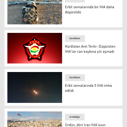
Erbil semalarında bir İHA daha
düşürüldü
Arşiv
kürdistan
Kürdistan Anti Terör: Düşürülen
İHA'lar can kaybına yol açmadı
Kürdistan Anti Terör: Düşürülen İHA'lar can kaybına yol
kürdistan
Erbil semalarında 5 İHA imha
edildi
Erbil semalarında 5 İHA imha edildi
ortadoğu
Ürdün, dört İran İHA'sının