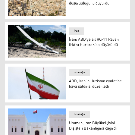
düşürüldüğünü duyurdu
Ürdün, dört İran İHA'sının düşürüldüğünü duyurdu
İran
İran: ABD’ye ait RQ-11 Raven
İHA’sı Huzistan’da düşürüldü
İran: ABD’ye ait RQ-11 Raven İHA’sı Huzistan’da düşürü
ortadoğu
ABD, İran'ın Huzistan eyaletine
hava saldırısı düzenledi
ABD, İran'ın Huzistan eyaletine hava saldırısı düzenledi
ortadoğu
Umman, İran Büyükelçisini
Dışişleri Bakanlığına çağırdı