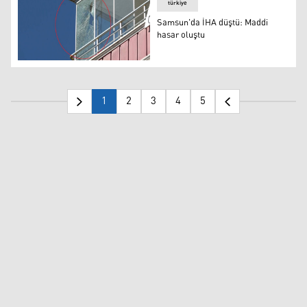
türkiye
Samsun'da İHA düştü: Maddi
hasar oluştu
Samsun'da İHA düştü: Maddi hasar oluştu
1
2
3
4
5