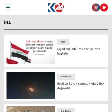
Open Menu
İHA
Irak
Riyad suçladı; Irak soruşturma
başlattı
Riyad suçladı; Irak soruşturma başlattı
kürdistan
Erbil ve Soran semalarında 4 İHA
düşürüldü
Erbil ve Soran semalarında 4 İHA düşürüldü
kürdistan