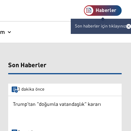
Haberler
Son haberler için tıklayınız
am
Son Haberler
3 dakika önce
Trump'tan "doğumla vatandaşlık" kararı