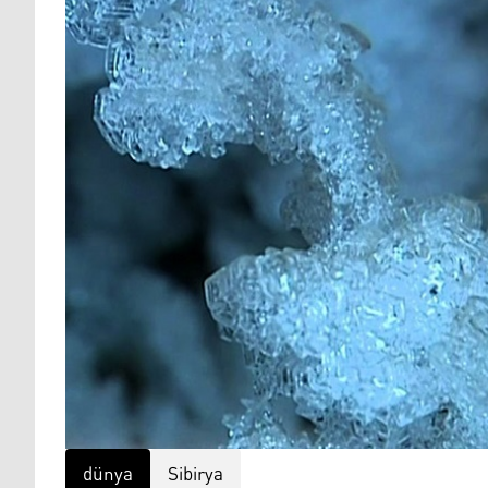
dünya
Sibirya