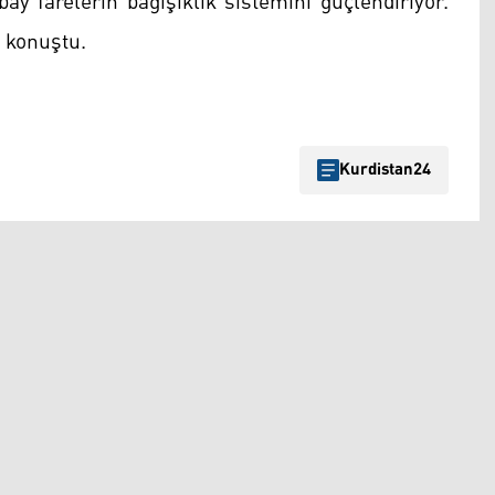
bay farelerin bağışıklık sistemini güçlendiriyor.
e konuştu.
Kurdistan24