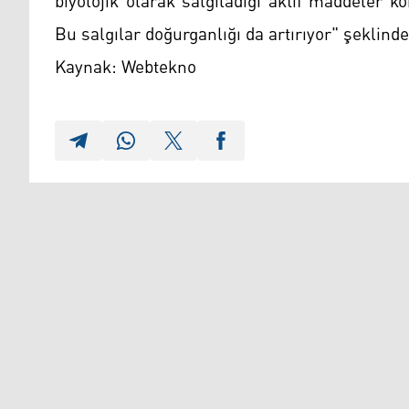
biyolojik olarak salgıladığı aktif maddeler ko
Bu salgılar doğurganlığı da artırıyor" şeklind
Kaynak: Webtekno