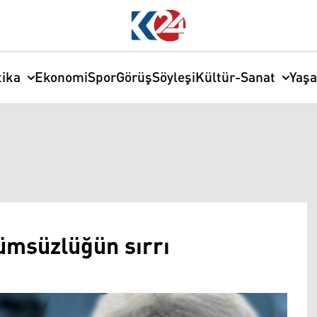
tika
Ekonomi
Spor
Görüş
Söyleşi
Kültür-Sanat
Yaş
lümsüzlüğün sırrı