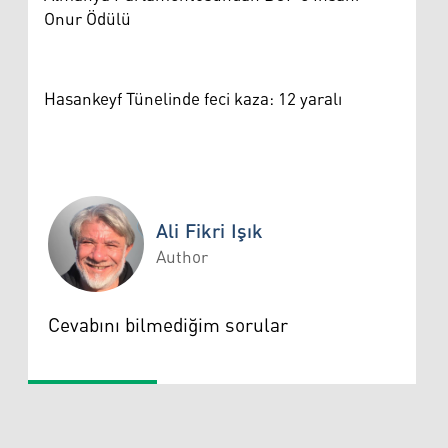
Onur Ödülü
Hasankeyf Tünelinde feci kaza: 12 yaralı
Ali Fikri Işık
Author
Ali Fikri Işık
Cevabını bilmediğim sorular