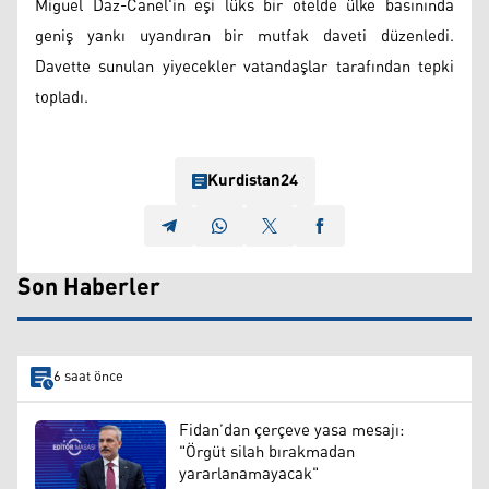
Miguel Daz-Canel'in eşi lüks bir otelde ülke basınında
geniş yankı uyandıran bir mutfak daveti düzenledi.
Davette sunulan yiyecekler vatandaşlar tarafından tepki
topladı.
Kurdistan24
Son Haberler
6 saat önce
Fidan’dan çerçeve yasa mesajı:
"Örgüt silah bırakmadan
yararlanamayacak"