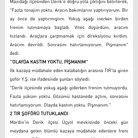
Mazıdağı ilçesinden Derik'e doğru yola çıktığını belirterek,
"Fazla tonajım yoktu. Aracın bakımlarını yaptırıyorum. Bir
ay önce de yaptırmıştım. Yokuş aşağı inerken birden
frenim tutmamaya başladı. Vites düşürdüm, aracım
hızlandı. Araçlara çarpmamak için direksiyonu kırdım.
Aracım devrildi. Sonrasını hatırlamıyorum. Pişmanım"
dedi.
''OLAYDA KASTIM YOKTU, PİŞMANIM''
İlk kazaya müdahale eden kalabalığın arasına TIR'la giren
şoför Y.Ş. ise ifadesinde şunları söyledi:
"Derik ilçesinde yokuş aşağı giderken frenim tutmuyordu.
Fazla yüküm yoktu. Gözümü hastanede açtım, sonrasını
hatırlamıyorum. Olayda kastım yoktu. Pişmanım."
2 TIR ŞOFÖRÜ TUTUKLANDI
Mardin'in Derik ilçesi Üçyol mevkisinde önceki gün
meydana gelen ölümlü kazaya müdahale edenlere freni