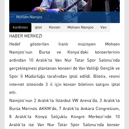
Mohsen Namjoo
kürdistan
iptal
Konser
Mohsen Namjoo
Van
HABER MERKEZİ
Hedef gösterilen İranlı müzisyen Mohsen
Namjoo’nun Bursa ve Konya’daki konserlerinin
ardından 10 Aralık'ta Van Nur Tatar Spor Salonu'nda
gerçekleşmesi planlanan konseri de Van Valiliği Gençlik ve
Spor İl Müdürlüğü tarafından iptal edildi. Biletix, resmi
internet sitesinde 3 il için konser biletinin satışını iptal
etti.
Namjoo’nun 2 Aralık’ta İstanbul VW Arena’da, 3 Aralık’ta
Bursa Merinos AKKM’de, 7 Aralık’ta Ankara Congresium,
8 Aralık’ta Konya Selçuklu Kongre Merkezi’nde 10
Aralık’ta ise Van Nur Tatar Spor Salonu’nda konser