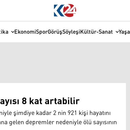
tika
Ekonomi
Spor
Görüş
Söyleşi
Kültür-Sanat
Yaş
yısı 8 kat artabilir
le şimdiye kadar 2 nin 921 kişi hayatını
a gelen depremler nedeniyle ölü sayısının