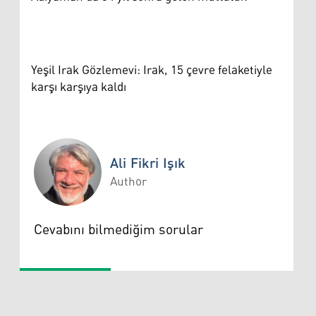
Yeşil Irak Gözlemevi: Irak, 15 çevre felaketiyle
karşı karşıya kaldı
Ali Fikri Işık
Author
Ali Fikri Işık
Cevabını bilmediğim sorular