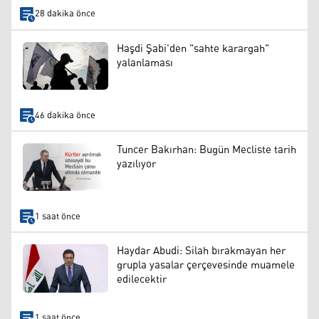
28 dakika önce
Haşdi Şabi'den "sahte karargah"
yalanlaması
46 dakika önce
Tuncer Bakırhan: Bugün Mecliste tarih
yazılıyor
1 saat önce
Haydar Abudi: Silah bırakmayan her
grupla yasalar çerçevesinde muamele
edilecektir
1 saat önce