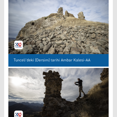
Tunceli'deki (Dersim) tarihi Ambar Kalesi-AA