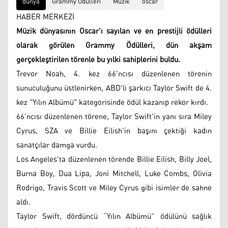
dünya
Grammy Ödülleri
Müzik
oscar
HABER MERKEZİ
Müzik dünyasının Oscar'ı sayılan ve en prestijli ödülleri
olarak görülen Grammy Ödülleri, dün akşam
gerçekleştirilen törenle bu yılki sahiplerini buldu.
Trevor Noah, 4. kez 66'ncısı düzenlenen törenin
sunuculuğunu üstlenirken, ABD'li şarkıcı Taylor Swift de 4.
kez "Yılın Albümü" kategorisinde ödül kazanıp rekor kırdı.
66'ncısı düzenlenen törene, Taylor Swift'in yanı sıra Miley
Cyrus, SZA ve Billie Eilish'in başını çektiği kadın
sanatçılar damga vurdu.
Los Angeles'ta düzenlenen törende Billie Eilish, Billy Joel,
Burna Boy, Dua Lipa, Joni Mitchell, Luke Combs, Olivia
Rodrigo, Travis Scott ve Miley Cyrus gibi isimler de sahne
aldı.
Taylor Swift, dördüncü “Yılın Albümü” ödülünü sağlık