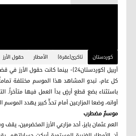
کوردستان
ئاكرێ(عقرة)
الأمطار
حقول الأرز
أربيل (كوردستان24)- بينما كانت حقول ا
كل عام، تبدو المشاهد هذا الموسم مختلفة تماماً
باستثناء بضع قطع أرضٍ بدأ العمل فيها متأخراً. ا
أوانه، وضعا المزارعين أمام تحدٍّ كبير يهدد الموسم ال
موسمٌ مضطرب
العم عثمان بايز، أحد مزارعي الأرز المخضرمين، يقف وس