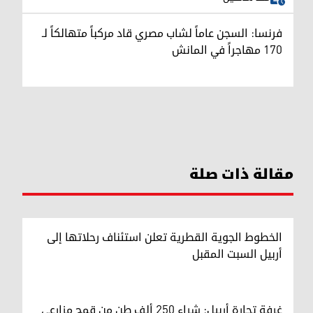
فرنسا: السجن عاماً لشاب مصري قاد مركباً متهالكاً لـ
170 مهاجراً في المانش
مقالة ذات صلة
الخطوط الجوية القطرية تعلن استئناف رحلاتها إلى
أربيل السبت المقبل
غرفة تجارة أربيل: شراء 250 ألف طن من قمح مزارعي