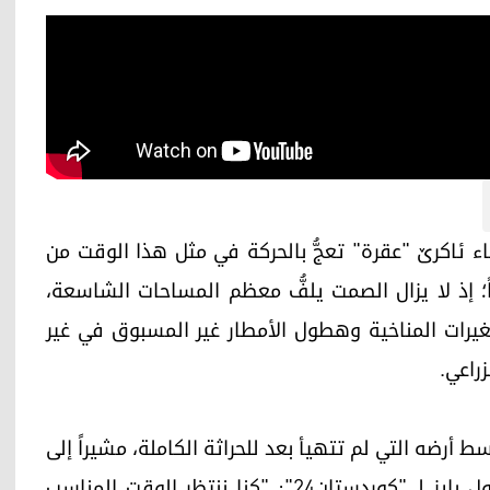
لأرز في قضاء ئاكرێ "عقرة" تعجُّ بالحركة في مثل هذا الوقت من
؛ إذ لا يزال الصمت يلفُّ معظم المساحات الشاسعة،
لتغيرات المناخية وهطول الأمطار غير المسبوق في غير
زراعي.
ط أرضه التي لم تتهيأ بعد للحراثة الكاملة، مشيراً إلى
أن الأمطار الغزيرة المستمرة أربكت حساباتهم. يقول بايز لـ "كوردستان24": "كنا ننتظر الوقت المناسب