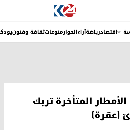
ة
اقتصاد
ریاضة
آراء
الحوار
منوعات
ثقافة وفنون
پودک
الأمطار المتأخرة تربك
ێ (عقرة)