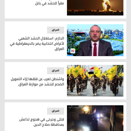
مقراً للحشد في بابل
تعبيرية
العراق
الحازم: استغلال الحشد الشعبي
لأغراض انتخابية يضر بالديمقراطية في
العراق
المحلل السياسي وائل الحازم
العراق
واشنطن تعرب عن قلقها إزاء التمويل
الضخم للحشد من موازنة العراق
عناصر من حركة النجباء خلال عرض عسكري (فرانس برس)
العراق
قتلى وجرحى في هجومٍ لداعش
بمحافظة صلاح الدين