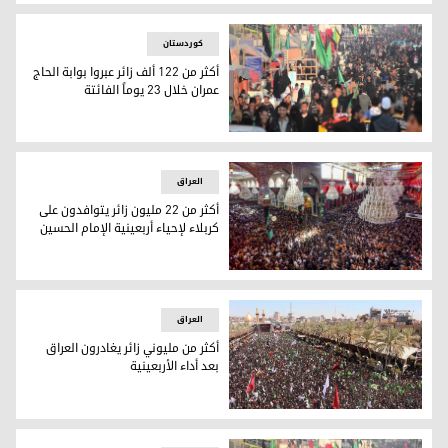
كربلاء.. تزايد نسبة الفقر بشكل ملحوظ ودعوات لتعزيز دعم الفئ
کوردستان
أكثر من 122 ألف زائر عبروا بوابة الحاج
عمران خلال 23 يوماً الفائتة
زوار أربعينية الإمام الحسين
العراق
أكثر من 22 مليون زائر يتوافدون على
كربلاء لإحياء أربعينية الإمام الحسين
22 مليون زائر يحيون أربعينية الإمام الحسين في كربلاء، 6 أيلول/ سبتمبر 2023. © أسوشيتد برس
العراق
أكثر من مليوني زائر يغادرون العراق
بعد أداء الأربعينية
زوار كربلاء خلال إحياء الأربعينية (أرشيفية)