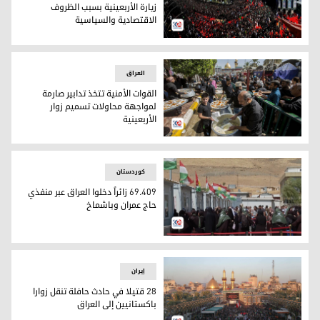
زيارة الأربعينية بسبب الظروف
الاقتصادية والسياسية
انخفاض أعداد الزوار الإيرانيين خلال زيارة الأربعينية بسبب الظر
العراق
القوات الأمنية تتخذ تدابير صارمة
لمواجهة محاولات تسميم زوار
الأربعينية
القوات الأمنية تتخذ تدابير صارمة لمواجهة محاولات تسميم زوار ا
کوردستان
69.409 زائراً دخلوا العراق عبر منفذي
حاج عمران وباشماخ
69.409 زائراً دخلوا العراق عبر منفذي حاج عمران وباشماخ
إيران
28 قتيلا في حادث حافلة تنقل زوارا
باكستانيين إلى العراق