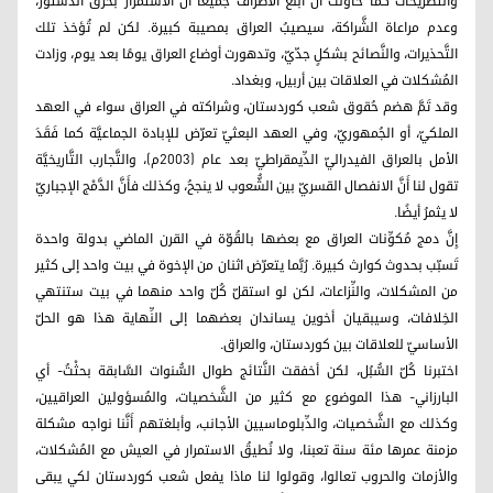
والتَّصريحات كما حاولْتُ أَنْ أُبلِّغ الأطراف جميعًا أَنَّ الاستمرار بخرق الدُّستور،
وعدم مراعاة الشَّراكة، سيصيبُ العراق بمصيبة كبيرة. لكن لم تُؤخذ تلك
التَّحذيرات، والنَّصائح بشكلٍ جدّيّ، وتدهورت أوضاع العراق يومًا بعد يوم، وزادت
المُشكلات في العلاقات بين أربيل، وبغداد.
وقد تَمَّ هضم حُقوق شعب كوردستان، وشراكته في العراق سواء في العهد
الملكيّ، أو الجُمهوريّ، وفي العهد البعثيّ تعرّض للإبادة الجماعيَّة كما فَقَدَ
الأمل بالعراق الفيدراليّ الدِّيمقراطيّ بعد عام (2003م)، والتَّجارب التَّاريخيَّة
تقول لنا أَنَّ الانفصال القسريّ بين الشُّعوب لا ينجحُ، وكذلك فأَنَّ الدَّمْج الإجباريّ
لا يثمرُ أيضًا.
إِنَّ دمج مُكوِّنات العراق مع بعضها بالقُوّة في القرن الماضي بدولة واحدة
تَسبّب بحدوث كوارث كبيرة. رُبَّما يتعرّض اثنان من الإخوة في بيت واحد إلى كثير
من المشكلات، والنِّزاعات، لكن لو استقلّ كُلّ واحد منهما في بيت ستنتهي
الخِلافات، وسيبقيان أخوين يساندان بعضهما إلى النِّهاية هذا هو الحلّ
الأساسيّ للعلاقات بين كوردستان، والعراق.
اختبرنا كُلّ السُّبُل، لكن أخفقت النَّتائج طوال السُّنوات السَّابقة بحثْتُ- أي
البارزاني- هذا الموضوع مع كثير من الشَّخصيات، والمُسؤولين العراقيين،
وكذلك مع الشَّخصيات، والدِّبلوماسيين الأجانب، وأبلغتهم أَنَّنا نواجه مشكلة
مزمنة عمرها مئة سنة تعبنا، ولا نُطيقُ الاستمرار في العيش مع المُشكلات،
والأزمات والحروب تعالوا، وقولوا لنا ماذا يفعل شعب كوردستان لكي يبقى