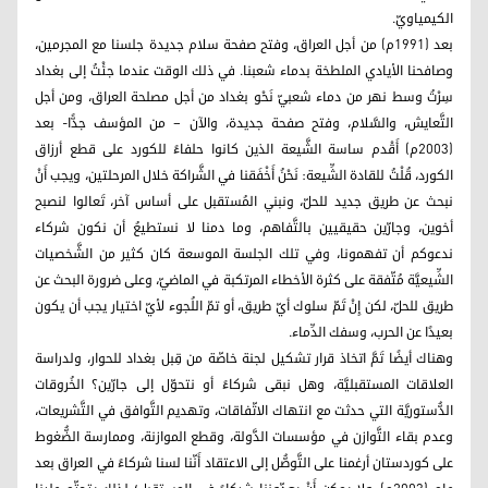
الكيمياويّ.
بعد (1991م) من أجل العراق، وفتح صفحة سلام جديدة جلسنا مع المجرمين،
وصافحنا الأيادي الملطخة بدماء شعبنا. في ذلك الوقت عندما جئْتُ إلى بغداد
سِرْتُ وسط نهر من دماء شعبيّ نَحْو بغداد من أجل مصلحة العراق، ومن أجل
التَّعايش، والسَّلام، وفتح صفحة جديدة، والآن – من المؤسف جدًّا- بعد
(2003م) أَقْدم ساسة الشَّيعة الذين كانوا حلفاءً للكورد على قطع أرزاق
الكورد، قُلْتُ للقادة الشِّيعة: نَحْنُ أَخْفَقنا في الشَّراكة خلال المرحلتين، ويجب أَنْ
نبحث عن طريق جديد للحلّ، ونبني المُستقبل على أساس آخر، تَعالوا لنصبح
أخوين، وجارّين حقيقيين بالتَّفاهم، وما دمنا لا نستطيعُ أن نكون شركاء
ندعوكم أن تفهمونا، وفي تلك الجلسة الموسعة كان كثير من الشَّخصيات
الشِّيعيَّة مُتّفقة على كثرة الأخطاء المرتكبة في الماضيّ، وعلى ضرورة البحث عن
طريق للحلّ، لكن إِنْ تَمّ سلوك أيّ طريق، أو تمّ اللُجوء لأيّ اختيار يجب أن يكون
بعيدًا عن الحرب، وسفك الدِّماء.
وهناك أيضًا تَمَّ اتخاذ قرار تشكيل لجنة خاصّة من قِبل بغداد للحوار، ولدراسة
العلاقات المستقبليَّة، وهل نبقى شركاءً أو نتحوّل إلى جارّين؟ الخُروقات
الدُّستوريَّة التي حدثت مع انتهاك الاتّفاقات، وتهديم التَّوافق في التَّشريعات،
وعدم بقاء التَّوازن في مؤسسات الدَّولة، وقطع الموازنة، وممارسة الضُّغوط
على كوردستان أرغمنا على التَّوصُّل إلى الاعتقاد أَنّنا لسنا شركاءً في العراق بعد