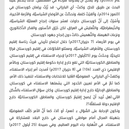
عام (2003م)، ولا يمكن أَنْ يعدّوننا شركاءً في المستقبل؛ لذلك يتحتّم علينا
البحث عن طريق للحلّ. وكنتُ- أي البارزاني- قد زُرْتُ پرلمان كوردستان في
(3تموز 2014م)، وألقيْتُ كلمة، وتحدّثتُ عن الأوضاع السِّياسيَّة، والأزمة الأخيرة،
وأَشرْتُ إلى أَنَّ كوردستان حاولت لعشر سنوات إنجاح العمليَّة السِّياسيَّة،
والدِّيمقراطيَّة، والتَّعايش في العراق، لكن خَرْق الدُّستور، والفكر الدِّكتاتوريّ،
ونزعات الهيمنة، والتَّهميش حَالتْ دون إنجاح جهود كوردستان.
في يوم الأربعاء (7 حزيران2017م) خلال اجتماع تأريخي قررتْ رئاسة إقليم
كوردستان، والأطراف السِّياسيَّة، وممثلو المُكوّنات في إقليم كوردستان قرارًا
تاريخيًّا، وحدّدتْ يوم (25أيلول 2017م) لإجراء الاستفتاء في إقليم كوردستان،
والمناطق الكوردستانيَّة التي تقع خارج إدارة حكومة إقليم كوردستان، وبالأمر
الإقليميّ ذي العدد (106) في (8 حزيران 2017م) أصدرت أمر إجراء الاستفتاء،
وكلفتُ-أي البارزاني- المفوضيَّة العُليا للانتخابات والاستفتاء لتنفيذ ذلك الأمر،
كما تَمَّ في الأمر تعيين الحُدود التي يشملها الاستفتاء في كوردستان،
والمناطق الإداريَّة خارج إدارة إقليم كوردستان. وكان سؤال الاستفتاء بالشَّكل
الآتي:(هل تُريد أَنْ يُصبحَ إِقليمُ كوردستان، والمناطق الكوردستانيَّة خارج
الإقليم دولة مُستقلّة؟).
وتكون الإجابة على السُّؤال بـ (نعم)، أو (لا)، كما أَنَّ الأمر كلّف المفوضيَّة
بتهيئة المجال أمام مواطني كوردستان في خارج البلاد للمشاركة في
الاستفتاء. في النِّهاية جاء اليوم العظيم، وفي صبيحة (25 أيلول 2017م)