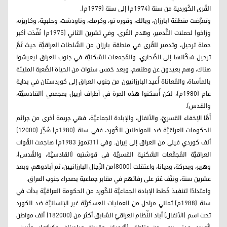
القُرى الكُوردية من سنة (1974م) إلى سنة (1979م).
وتعرَّضت منطقة (بارزان، وبالك، وقوره تو، وكرمك، وناودشت، وحلبچة، وكاريزه،
وزاخو) لحملات التَّدمير، وهدم القُرى. وفي تشرين الثاني (1975م) نُفِّذت أكبر
حملة ترحيل، وتدمير للقُرى في منطقة بارزان من السُّلطات العراقيَّة حيث تَمَّ
ترحيل سُكّانها إلى الصَّحاري، والمُجمعات السَّكنيَّة في جنوب العراق ليعيشوا
هناك، وهم بعيدون عن وطنهم، وبعد خمس سنوات من الحياة الصَّعبة المليئة
بالمأساة، والمُعاناة أُعيد البارزانيون من جنوب العراق إلى كوردستان في بداية
عام (1980م)، لكن أُسكنوا هذه المرة في أطراف أربيل بمجمعي (القادسيَّة،
والقدس).
أَمَّا الإخفاء القسريّ، والأنفال، والإبادة الجماعيَّة، فهي جريمة أخرى من جرائم
الحكومات العراقيَّة ضد المواطنين الكُورد، ففي سنة (1980م) هُجِّر (12000)
ألف كوردي فيلي من العراق إلى إيران. وفي (31تموز 1983م) هاجمت القُوات
العراقيَّة المُجمَّعات السَّكنية القسريَّة في قوشتبه (القادسيَّة، والقُدس)،
وهرير، وبحركة، وديانا، واعتقلت (8000)من الرِّجال البارزانيين، ثم أبادوهم، وبعد
عشرين سنة، ونيِّف عُثر على رفاتهم في مقابر جماعية بصحراء جنوب العراق.
وامتدادًا لتنفيذ خُطط الإبادة الجماعيَّة للكُورد من الحكومة العراقيَّة بدأت في
سنة (1988م) ثماني مراحل من العمليات العسكريَّة غير الإنسانيَّة ضد الكورد
تحت اسم (الأنفال) أباد النِّظام العراقيّ السَّابق أكثر من (182000) ألف مواطن