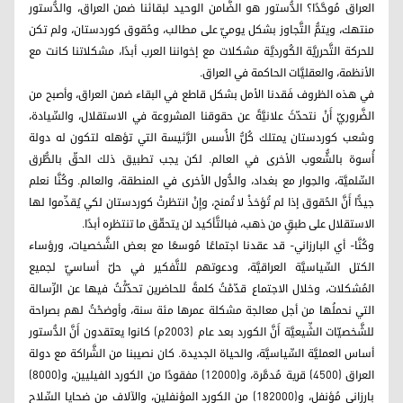
العراق مُوحَّدًا؟ الدُّستور هو الضَّامن الوحيد لبقائنا ضمن العراق، والدُّستور
منتهك، ويتمُّ التَّجاوز بشكل يوميّ على مطالب، وحُقوق كوردستان، ولم تكن
للحركة التَّحرريَّة الكُورديَّة مشكلات مع إخواننا العرب أبدًا، مشكلاتنا كانت مع
الأنظمة، والعقليَّات الحاكمة في العراق.
في هذه الظروف فَقدنا الأمل بشكل قاطع في البقاء ضمن العراق، وأصبح من
الضَّروريّ أَنْ نتحدّثَ علانيَّةً عن حقوقنا المشروعة في الاستقلال، والسِّيادة،
وشعب كوردستان يمتلك كُلُّ الأُسس الرَّئيسة التي تؤهله لتكون له دولة
أُسوة بالشُّعوب الأخرى في العالم. لكن يجب تطبيق ذلك الحقّ بالطُّرق
السِّلميَّة، والحِوار مع بغداد، والدُّول الأخرى في المنطقة، والعالم. وكُنَّا نعلم
جيدًّا أَنَّ الحُقوق إذا لم تُؤخذْ لا تُمنح، وإِنْ انتظرتْ كوردستان لكي يُقدِّموا لها
الاستقلال على طبقٍ من ذهب، فبالتَّأكيد لن يتحقّق ما تنتظره أبدًا.
وكُنَّا- أي البارزاني- قد عقدنا اجتماعًا مُوسعًا مع بعض الشَّخصيات، ورؤساء
الكتل السِّياسيَّة العراقيَّة، ودعوتهم للتَّفكير في حلّ أساسيّ لجميع
المُشكلات، وخلال الاجتماع قدّمْتُ كلمةً للحاضرين تحدّثْتُ فيها عن الرِّسالة
التي نحملُها من أجل معالجة مشكلة عمرها مئة سنة، وأوضحْتُ لهم بصراحة
للشَّخصيّات الشِّيعيَّة أَنَّ الكورد بعد عام (2003م) كانوا يعتقدون أَنَّ الدُّستور
أساس العمليَّة السِّياسيَّة، والحياة الجديدة. كان نصيبنا من الشَّراكة مع دولة
العراق (4500) قرية مُدمَّرة، و(12000) مفقودًا من الكورد الفيليين، و(8000)
بارزاني مُؤنفل، و(182000) من الكورد المؤنفلين، والآلاف من ضحايا السِّلاح