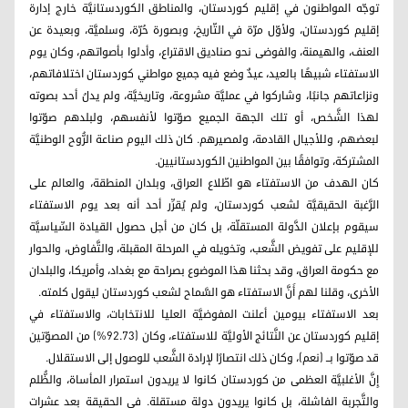
توجّه المواطنون في إقليم كوردستان، والمناطق الكوردستانيَّة خارج إدارة
إقليم كوردستان، ولأوّل مرّة في التّاريخ، وبصورة حُرّة، وسلميَّة، وبعيدة عن
العنف، والهيمنة، والفوضى نحو صناديق الاقتراع، وأدلوا بأصواتهم، وكان يوم
الاستفتاء شبيهًا بالعيد، عيدٌ وضع فيه جميع مواطني كوردستان اختلافاتهم،
ونزاعاتهم جانبًا، وشاركوا في عمليَّة مشروعة، وتاريخيَّة، ولم يدلُ أحد بصوته
لهذا الشَّخص، أو تلك الجهة الجميع صوّتوا لأنفسهم، ولبلدهم صوّتوا
لبعضهم، وللأجيال القادمة، ولمصيرهم. كان ذلك اليوم صناعة الرُّوح الوطنيَّة
المشتركة، وتوافقًا بين المواطنين الكوردستانيين.
كان الهدف من الاستفتاء هو اطّلاع العراق، وبلدان المنطقة، والعالم على
الرَّغبة الحقيقيَّة لشعب كوردستان، ولم يُقرِّر أحد أنه بعد يوم الاستفتاء
سيقوم بإعلان الدَّولة المستقلّة، بل كان من أجل حصول القيادة السِّياسيَّة
للإقليم على تفويض الشَّعب، وتخويله في المرحلة المقبلة، والتَّفاوض، والحوار
مع حكومة العراق، وقد بحثنا هذا الموضوع بصراحة مع بغداد، وأمريكا، والبلدان
الأخرى، وقلنا لهم أَنَّ الاستفتاء هو السَّماح لشعب كوردستان ليقول كلمته.
بعد الاستفتاء بيومين أعلنت المفوضيَّة العليا للانتخابات، والاستفتاء في
إقليم كوردستان عن النَّتائج الأوليَّة للاستفتاء، وكان (92.73%) من المصوّتين
قد صوّتوا بــ (نعم)، وكان ذلك انتصارًا لإرادة الشَّعب للوصول إلى الاستقلال.
إِنَّ الأغلبيَّة العظمى من كوردستان كانوا لا يريدون استمرار المأساة، والظُّلم
والتَّجربة الفاشلة، بل كانوا يريدون دولة مستقلة. في الحقيقة بعد عشرات