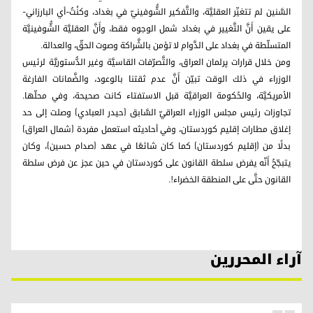
السَّنين لم تتغيِّر العقليَّة، والتَّفكير الشُّوفينيّ في بغداد، وكنْتُ-أي البارزاني-
على يقين أَنَّ التَّغيير في بغداد شمل الوجوه فقط، وأَنَّ العقليَّة الشُّوفينيَّة
المتسلّطة في بغداد على الدَّوام لا تؤمن بالشَّراكة وصوت الحقّ، والعدالة.
ومن خلال قرارات پرلمان العراق، والتَّصرّفات القاسيَّة وغير الدُّستوريَّة لرئيس
الوزراء في ذلك الوقت تبيّن أَنَّ عدم ثقتنا بالوعود، والضَّمانات الفارغة
الأمريكيَّة، والحُكومة العراقيَّة قبل الاستفتاء كانت صحيحة، وفي محلّها.
تجاوزات رئيس مجلس الوزراء العراقيّ السَّابق (حيدر العبادي) وصلت إلى حد
إغلاق مطارات إقليم كوردستان، وفي أحاديثه استعمل مفردة (شمال العراق)
بدلًا من (إقليم كوردستان) كما كان شائعًا في عهد (صدام حسين)، وكان
يتبجّحُ أَنّه يفرض سلطة القانون على كوردستان في حين عجز عن فرض سلطة
القانون حتَّى على المنطقة الخضراء!.
آراء المحررين