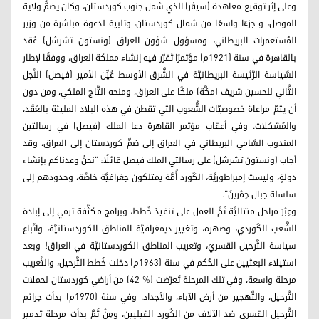
وعلى إثر توقيع معاهدة (سيڤر) الذي شمل جنوب كوردستان، وكان يضمُّ ولاية
الموصل، و جزءًا واسعًا من شمال كوردستان، وتلبية لدعوة مباشرة من وزير
المُستعمرات البريطاني، ومسؤول شؤون العراق (ونستون تشرشل) عُقد
بالقاهرة في سنة (1921م) مؤتمرًا تَقرّر فيه إنشاء مملكة العراق، ووفقًا لإطار
السَّياسة الرَّئيسة البريطانيَّة في الشَّرق الأوسط عُيِّن الأمير (فيصل) النَّجل
الثَّاني للحسين شريف (مكَّة) ملكًا على العراق، ومنحه التَّاج الملكي، ومن دون
أن يتمّ مراعاة خصوصيّات الشُّعوب التي تقطن في هذه البلاد المليئة بالعُقَد،
والمُشكلات. وفي أعقاب مؤتمر القاهرة دعا الملك (فيصل) في رسالتين
المندوب السَّامي البريطاني في العراق إلى ضمِّ كوردستان إلى العراق، وقد
أجاب (ونستون تشرشل) على رسالتي الملك فيصل قائلًا: "نحنُ وعدناكم بإنشاء
دولةٍ، وليست إمبراطوريَّة، الكُورد أُمَّة يمتلكون جغرافيَّة خاصَّة، وحدودهم إلى
سلسلة جبال حِمْرينَ".
وعِبْرَ مراحل متتاليَّة تَمَّ العمل على تنفيذ خُطط، وبرامج مكثَّفة ترمي إلى إبادة
الشَّعب الكُوردي، وصهره، وتغيير ديمغرافيَّة المناطق الكوردستانيَّة، واتّباع
سياسة التَّرحيل القسريّ، وتعريب المناطق الكوردستانيَّة في العراق! وبعد
استيلاء البعثيين على الحُكم في سنة (1963م) دخلت خُطط التَّرحيل، والتَّعريب
مرحلة واسعة، وفي تلك المرحلة تَعرّضت (% 42)‎ من أراضي كوردستان لحملات
التَّرحيل، والتَّهجير من أرض الآباء، والأجداد. وفي سنة (1970م) بدأت جرائم
التَّرحيل القسري ضد الآلاف من الكُورد الفيليين، ومِنْ ثَمَّ بدأت مرحلة تدمير