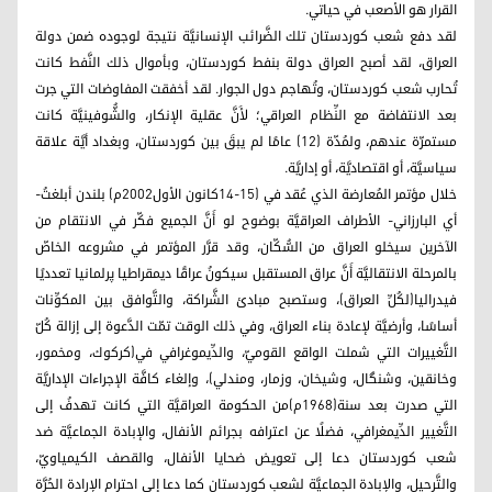
القرار هو الأصعب في حياتي.
لقد دفع شعب كوردستان تلك الضَّرائب الإنسانيَّة نتيجة لوجوده ضمن دولة
العراق، لقد أصبح العراق دولة بنفط كوردستان، وبأموال ذلك النَّفط كانت
تُحارب شعب كوردستان، وتُهاجم دول الجوار. لقد أخفقت المفاوضات التي جرت
بعد الانتفاضة مع النِّظام العراقي؛ لأَنَّ عقلية الإنكار، والشُّوفينيَّة كانت
مستمرّة عندهم، ولمُدّة (12) عامًا لم يبقَ بين كوردستان، وبغداد أيَّة علاقة
سياسيَّة، أو اقتصاديَّة، أو إداريَّة.
خلال مؤتمر المُعارضة الذي عُقد في (15-14كانون الأول2002م) بلندن أبلغتُ-
أي البارزاني- الأطراف العراقيَّة بوضوح لو أَنَّ الجميع فكّر في الانتقام من
الآخرين سيخلو العراق من السُّكّان، وقد قرَّر المؤتمر في مشروعه الخاصّ
بالمرحلة الانتقاليَّة أَنَّ عراق المستقبل سيكونُ عراقًا ديمقراطيا پرلمانيا تعدديًا
فيدراليا(لكُلِّ العراق)، وستصبح مبادئ الشَّراكة، والتَّوافق بين المكوِّنات
أساسًا، وأرضيَّة لإعادة بناء العراق، وفي ذلك الوقت تمّت الدَّعوة إلى إزالة كُلّ
التَّغييرات التي شملت الواقع القوميّ، والدِّيموغرافي في(كركوك، ومخمور،
وخانقين، وشنگال، وشيخان، وزمار، ومندلي)، وإلغاء كافَّة الإجراءات الإداريَّة
التي صدرت بعد سنة(1968م)من الحكومة العراقيَّة التي كانت تهدفُ إلى
التَّغيير الدِّيمغرافي، فضلًا عن اعترافه بجرائم الأنفال، والإبادة الجماعيَّة ضد
شعب كوردستان دعا إلى تعويض ضحايا الأنفال، والقصف الكيمياويّ،
والتَّرحيل، والإبادة الجماعيَّة لشعب كوردستان كما دعا إلى احترام الإرادة الحُرَّة