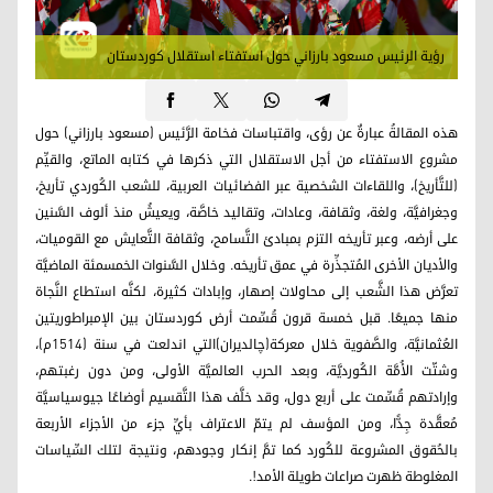
رؤية الرئيس مسعود بارزاني حول استفتاء استقلال كوردستان
هذه المقالةُ عبارةٌ عن رؤى، واقتباسات فخامة الرَّئيس (مسعود بارزاني) حول
مشروع الاستفتاء من أجل الاستقلال التي ذكرها في كتابه الماتع، والقيِّم
(للتَّأريخ)، واللقاءات الشخصية عبر الفضائيات العربية، للشعب الكُوردي تأريخ،
وجغرافيَّة، ولغة، وثقافة، وعادات، وتقاليد خاصَّة، ويعيشُ منذ ألوف السَّنين
على أرضه، وعبر تأريخه التزم بمبادئ التَّسامح، وثقافة التَّعايش مع القوميات،
والأديان الأخرى المُتجذِّرة في عمق تأريخه. وخلال السَّنوات الخمسمئة الماضيَّة
تعرَّض هذا الشَّعب إلى محاولات إصهار، وإبادات كثيرة، لكنَّه استطاع النَّجاة
منها جميعًا. قبل خمسة قرون قُسِّمت أرض كوردستان بين الإمبراطوريتين
العُثمانيَّة، والصَّفوية خلال معركة(چالديران)التي اندلعت في سنة (1514م)،
وشتّت الأُمَّة الكُورديَّة، وبعد الحرب العالميَّة الأولى، ومن دون رغبتهم،
وإرادتهم قُسِّمت على أربع دول، وقد خلَّف هذا التَّقسيم أوضاعًا جيوسياسيَّة
مُعقَّدة جِدًّا، ومن المؤسف لم يتمّ الاعتراف بأيِّ جزء من الأجزاء الأربعة
بالحُقوق المشروعة للكُورد كما تمَّ إنكار وجودهم، ونتيجة لتلك السِّياسات
المغلوطة ظهرت صراعات طويلة الأمد!.