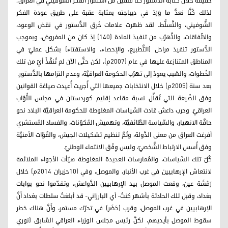
حقيقة خلال كتابة الدستور كُنَّا قلقين من استمرار الفكر الشُّوفيني في العراق؛
لذلك كُنَّا نعدُّ ما وَرَدَ في ديباجته بمثابة عقبة على طريق عودة الفكر
الشُّوفيني، والتَّسلُّط. لقد ظهرت علامات خَرق الدُّستور في نقض الوعود،
والاتّفاقات، والتَّهرّب من تنفيذ المادة (140) إذ كان من المفروض، وبموجب
الدُّستور تنفيذ مراحل (التَّطبيع، والإحصاء، والاستفتاء) بشكل عمليّ في
المناطق المتنازعة عليها في عام (2007م)، لكن حتَّى الآن لم تُنفَّذْ أيّ من تلك
الخُطوات، والسَّبب يعودُ إلى تهرّب الحكومة العراقيَّة، وعدم التزامها بالدُّستور.
بعد سنة (2005م) خلال الانتخابات جميعها التي أُجريت أُعيدت صياغة القوانين
وفق الصِّيغة التي تُقلِّل نسبة مقاعد إقليم كوردستان في مجلس النُّوّاب
العراقيّ. وحرب داعش قادت السِّياسات المغلوطة للحكومة العراقيَّة البلاد نحو
حافَّة الانهيار، والسِّياسة الطَّائفيَّة، وتهميش المُكوّنات، والفساد المُستشري
أفرغت العراق من معنى الدَّولة، وتَمَّ تنظيم تشكيلات الجيش، والقُوّات الأمنيَّة
وفق أُسس الارتباط الشَّخصيّ، وليس وِفْق الانتماء الوطنيّ.
كُلّ تلك السِّياسات، والمُمارسات العديدة المغلوطة هيّأت الأجواء الملائمة
لانتعاش الإرهابيين في غرب الأنبار، والموصل، وفي (10حزيران 2014م) خلال
رَمْشَة عين، وقعت الموصل بيد الإرهابيين الدَّواعش، وتقدّموا نحو بوابات
بغداد، وقبل تلك الحادثة بأشهر كنتُ- أي البارزاني- قد أبلغتُ سلطات بغداد أَنَّ
الإرهابيين في غرب الموصل، وقرب (حَضَر) في تحرّك مستمر، وأَنَّ هناك خطر
سقوط الموصل بأيديهم، لكنَّ رئيس مجلس الوزراء العراقي السَّابق (نوري