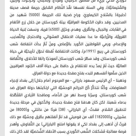
كُوردي مدني بريء من مناطق (گرميان، وقرداغ، وبادينان، وكركوك، وأربيل،
والسُّليمانيَّة)، وفي السنة نفسها نفَّذ النِّظام السَّابق جريمة قصف مدينة
(حلبچة) بالسِّلاح الكيماويّ، وراح ضحية تلك الجريمة (5000) شهيد من
المدنيين، وقد دمّرت الحُكومة العراقيَّة بيئة كوردستان من خلال زرع الألغام
في الغَابات، والجبال، والطُّرق، وهدم، وحَرْق (4500) قرية، ونسفت بُنية الحياة
القرويَّة، والزِّراعيَّة ما عدا عمليات الاعتقال العشوائي، والاحتجاز، والتَّعذيب،
والإعدام، ورمي المُواطنين الكُورد بالرَّصاص، ومِنْ ثَمَّ بدأت انتفاضة شعب
كوردستان في ربيع (1991م)، وكانت الانتفاضة نُقطة تحوّل تأريخيَّة في حياة
شعب كوردستان، وقد سَطّرَ شعب كوردستان أنموذجًا رائعًا للأخلاق، والثَّقافة
العاليَّة حيث لَمْ يَمدّ يده للانتقام بل حافظ على حياة آلاف الجُنود العراقيين
الذين سَلّموا أنفسهم للبدء بفتح صفحة جديدة مع دولة العراق.
وذهبنا – أي الرئيس مسعود بارزاني - مع المرحوم (مام جلال) إلى بغداد لإجراء
المفاوضات، وكُنَّا نتذكَّرُ كُلّ الجرائم الوحشيَّة التي ارتكبتها دولة العراق ضد
شعب كوردستان، وسِرْنا وسط نهر من الدِّماء، وصافحنا الأيادي المُلَطَّخة
بدماء شعبنا، لكن كان هدفنا فتح صفحة جديدة، والدُّخول في مرحلة جديدة
لتحقيق السَّلام. فقدتُ- أي البارزاني- (38) فردًا من عائلتي، و(8000) من
عشيرتي، و(182000) ألف من قوميتي قد تمَّ أنفلتهم بطُرق وحشيَّة مع ذلك
قررتُ أن أذهب إلى بغداد لكي لا يقولوا امتنع (البارزاني) عن التَّفاوض، وأهدر
فرصة معالجة مُشكلات الشَّعب الكُوردي بسبب الأحقاد الشَّخصيَّة لقد كان ذلك