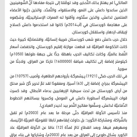
المالكي) لم يهتمّ بذلك التَّحذير، وقد توصّلنا إلى نتيجة مفادها أَنَّ الشُّوفينيين
الذين ساعدوا داعش على النمو، والاستقواء، والتَّمدّد، والذين درّبوا الأعضاء
المنتمين لداعش، والذين سلّحُوه، وأمّنوا لـه الممرات الإستراتيجيَّة، وشجّعوه
على مهاجمة كوردستان في (آب2014م) كانوا قد استخدموا داعش كسلاح
لإيقاف ازدهار، واستقلال كوردستان.
خلال حرب داعش دفع شعب كوردستان ضريبة إنسانيَّة، واقتصاديَّة كبيرة حيث
كانت الحُكومة العراقيَّة قد قطعت موازنة إقليم كوردستان، وانخفضت أسعار
النِّفط عالميًّا، وكانت تكاليف الحرب باهظة جدًّا على جبهة طولها (1050م)
كيلومتر إضافة إلى تكاليف ضيافة (1600000) نازحًا من العراق، ولاجئًا من
سوريا.
في تلك الحرب ضحَّى (1921) پـيشمرگـة بأرواحهم الطاهرة، وأصيب (10757) من
الپيشمرگة بجراح، إضافة إلى (63) أسيرًا، ومفقودًا لقد تمَّ تحرير كُلّ شبر محتلّ
من أرض كوردستان من تحت سيطرة الإرهابيين بدماء الأبطال. وقد كسرت
قوات الپيشمرگة أسطورة داعش في الموصل، وكسروا ببسالتهم الخطوط
الدِّفاعيَّة لداعش، وسلَّموا مفاتيح النَّصر بيد (حيدر العبادي).
منذ تأسيس الدَّولة العراقيَّة حتّى مرحلة ما بعد عام (2003م) لم تقبل
بالشَّراكة، ومشاركة الكُورد؛ بل حاولت إبقاءهم تابعًا للقوميَّة العربيَّة الرَّئيسة،
وصهرهم فيها. وبعد انقطاع تامّ لمدَّة (12) عامًا عن الدَّولة العراقيَّة عاد
الكورد بشكل طوعيّ إلى العراق من بعد عام (2003م)، وشاركوا في بناء عراق