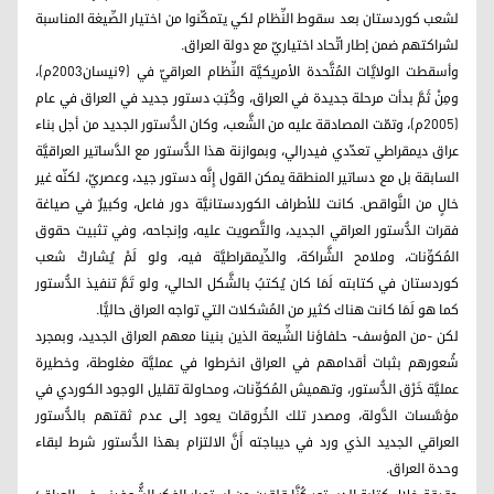
لشعب كوردستان بعد سقوط النِّظام لكي يتمكّنوا من اختيار الصِّيغة المناسبة
لشراكتهم ضمن إطار اتّحاد اختياريّ مع دولة العراق.
وأسقطت الولايَّات المُتَّحدة الأمريكيَّة النِّظام العراقيّ في (9نيسان2003م)،
ومِنْ ثَمَّ بدأت مرحلة جديدة في العراق، وكُتِبَ دستور جديد في العراق في عام
(2005م)، وتمّت المصادقة عليه من الشَّعب، وكان الدُّستور الجديد من أجل بناء
عراق ديمقراطي تعدّدي فيدرالي، وبموازنة هذا الدُّستور مع الدَّساتير العراقيَّة
السابقة بل مع دساتير المنطقة يمكن القول إِنَّه دستور جيد، وعصريّ، لكنّه غير
خالٍ من النَّواقص. كانت للأطراف الكوردستانيَّة دور فاعل، وكبيرٌ في صياغة
فقرات الدُّستور العراقي الجديد، والتَّصويت عليه، وإنجاحه، وفي تثبيت حقوق
المُكوِّنات، وملامح الشَّراكة، والدِّيمقراطيَّة فيه، ولو لَمْ يُشاركْ شعب
كوردستان في كتابته لَمَا كان يُكتبُ بالشَّكل الحالي، ولو تَمَّ تنفيذ الدُّستور
كما هو لَمَا كانت هناك كثير من المُشكلات التي تواجه العراق حاليًّا.
لكن -من المؤسف- حلفاؤنا الشِّيعة الذين بنينا معهم العراق الجديد، وبمجرد
شُعورهم بثبات أقدامهم في العراق انخرطوا في عمليَّة مغلوطة، وخطيرة
عمليَّة خَرْق الدُّستور، وتهميش المُكوِّنات، ومحاولة تقليل الوجود الكوردي في
مؤسَّسات الدَّولة، ومصدر تلك الخُروقات يعود إلى عدم ثقتهم بالدُّستور
العراقي الجديد الذي ورد في ديباجته أَنَّ الالتزام بهذا الدُّستور شرط لبقاء
وحدة العراق.