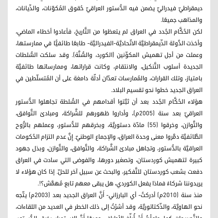
ديمقراطيّ فيدراليّ يضمن فيه الدُّستور العراقيّ حُقوق المُكوّنات، والدِّيانات،
والمذاهب جميعًا.
لكن الحُكَّام الجُدد في العراق لم يتعظوا من التَّاريخ، فأعادوا أخطاء الماضي،
وأخذت الدَّولة الدِّيمقراطيَّة الاتّحاديَّة-الفيدراليَّة- طابعًا طائفيًّا في ممارستها،
وعملت من أجل تهميش المكوِّنين (الكورد، والسُّنَّة). وقد سلكت السُّلطات
الجديدة أسلوب التَّنكيل، والانتقام، وكانت قراراتها، وممارساتها طائفيَّة
بامتياز، وتلك القرارات، والمُمارسات تعدّان أدلّة دامغة على أن المُتسلّطين في
العراق الجديد خطوا نحو تقسيم البلاد.
هؤلاء الحُكَّام الجُدد بعد أن ثبَّتوا أقدامهم في السُّلطة تجاهلوا الدُّستور
العراقيّ بعد سنة (2005م)، وأداروا ظهورهم للشَّراكة، ومبادئ التَّوافق،
والتَّوازن، وخرقوا (55) مادّة دستوريَّة، وبخرقهم للدُّستور، وعملهم بالرُّوح
الطَّائفيَّة دمَّروا معنى وحدة العراق، والإجماع الوطنيّ. إِنَّ عدم التزام الحُكومات
العراقيَّة بالدُّستور، وتجاهل مبادئ الشَّراكة، والتَّوافق، والتَّوازن، وبذل جهود
كبيرة لتهميش كوردستان، وتصغير دورها، والفوضى التي سادت في العراق
دفعت بشعب كوردستان للتَّفكير، والبحث عن سبيل آخر للحلِّ. إذا كان هؤلاء لا
يريدوننا شركاءً فماذا يفعل الكوردي، هل يبقى معهم تابع مُهمَّش؟!.
منذ سنة (2010م) أدركتُ- أي البارزاني- أَنَّ العراق الجديد بعد (2003م) يتّجه
نحو الهاويَّة، والدِّكتاتوريَّة، وقد أشرْتُ إلى ذلك الخطر في العديد من اللقاءات،