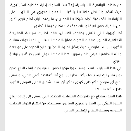
من منظور الواقعية السياسية، يُعدّ هذا السلوك إدارة مخاطرة استراتيجية،
حيث تُقدّم واشنطن علاقتها بتركيا – العضو المحوري في الناتو – على
التزاماتها الأخلاقية تجاه شركائها المحليين، ما يفتح الباب أمام قوى أخرى
لملء الفراغ، ضمن لعبة توازنات معقّدة لا مكان فيها للأخلاق.
أما أوروبا، التي تتغنى بحقوق الإنسان، فقد اختارت سياسة المقايضة
الأخلاقية الكبرى: صفقات الهجرة مقابل الصمت السياسي. لقد تحولت معاناة
الكورد إلى بند تفاوضي، حيث يُفضّل احتواء اللاجئين خارج الحدود على مواجهة
جرائم التطهير العرقي داخل سوريا. هذا الصمت الدولي ليس حيادًا، بل تواطؤ
بنيوي.
في هذا السياق، تلعب روسيا دورًا مركزيًا ضمن استراتيجية إبقاء النزاع ضمن
توتر قابل للإدارة، بينما تركيا تنظر إلى روج آفا كتهديد أمني داخلي، وتسعى
لمنع أي نموذج حكم ذاتي كردي يمكن أن يعيد تشكيل الوعي القومي للكورد
داخل تركيا نفسها.
هذا البعد يتقاطع مع طموحات العثمانية الجديدة التي تسعى إلى إعادة إنتاج
النفوذ التركي في المجال الحيوي السابق، مستفيدة من انهيار الدولة الوطنية
السورية وتفكك النظام الإقليمي العربي.