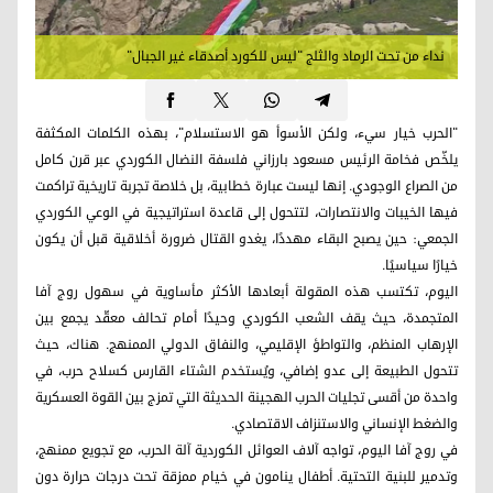
نداء من تحت الرماد والثلج "ليس للكورد أصدقاء غير الجبال"
"الحرب خيار سيء، ولكن الأسوأ هو الاستسلام"، بهذه الكلمات المكثفة
يلخّص فخامة الرئيس مسعود بارزاني فلسفة النضال الكوردي عبر قرن كامل
من الصراع الوجودي. إنها ليست عبارة خطابية، بل خلاصة تجربة تاريخية تراكمت
فيها الخيبات والانتصارات، لتتحول إلى قاعدة استراتيجية في الوعي الكوردي
الجمعي: حين يصبح البقاء مهددًا، يغدو القتال ضرورة أخلاقية قبل أن يكون
خيارًا سياسيًا.
اليوم، تكتسب هذه المقولة أبعادها الأكثر مأساوية في سهول روج آفا
المتجمدة، حيث يقف الشعب الكوردي وحيدًا أمام تحالف معقّد يجمع بين
الإرهاب المنظم، والتواطؤ الإقليمي، والنفاق الدولي الممنهج. هناك، حيث
تتحول الطبيعة إلى عدو إضافي، ويُستخدم الشتاء القارس كسلاح حرب، في
واحدة من أقسى تجليات الحرب الهجينة الحديثة التي تمزج بين القوة العسكرية
والضغط الإنساني والاستنزاف الاقتصادي.
في روج آفا اليوم، تواجه آلاف العوائل الكوردية آلة الحرب، مع تجويع ممنهج،
وتدمير للبنية التحتية. أطفال ينامون في خيام ممزقة تحت درجات حرارة دون