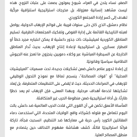
الصفر، نساء يلدن في العراء، شيوخ يموتون بصمت على عتبات النزوح. هذه
ليست مشاهد إنسانية معزولة، بل مخرجات استراتيجية استنزافية مركّبة
تهدف إلى كسر إرادة المجتمع الكوردي.
نظام دمشق، الذي كان حتى سنوات قريبة على قوائم الإرهاب الدولية، يواصل
لعبته التاريخية القائمة على إدارة الفوضى وتفكيك المجتمعات الطرفية. تسليم
المناطق الكوردية لميليشيات ذات جذور داعشية لا يمكن اعتباره مجرد خطأ أو
اضطرار عسكري، بل استراتيجية لإعادة إنتاج الإرهاب، بحيث تُدار المناطق
الخارجة عن السيطرة المباشرة عبر وكلاء دمويين، ينجزون ما تعجز عنه الجيوش
النظامية سياسيًا وقانونيًا.
إن إعادة تدوير عناصر داعش ضمن تشكيلات جديدة، تحت مسميات "الميليشيات
المحلية" أو "قوات المصالحة"، ينسجم تمامًا مع نموذج التحول الوظيفي
للإرهاب في الصراعات الحديثة، حيث لا يُقضى على التنظيمات المتطرفة، بل يُعاد
تشكيلها لخدمة أهداف مرحلية. وبهذا المعنى، فإن الإرهاب لم يعد خطرًا
طارئًا، بل أداة استراتيجية ضمن منظومة الحرب غير المتكافئة.
المأساة الأعمق تكمن في أن القوى التي قادت الحرب العالمية ضد داعش، باتت
اليوم تتعامل مع فلوله كشركاء واقع. الولايات المتحدة، التي استخدمت دماء
المقاتلين الكورد رأس حربة في معاركها ضد التنظيم، انسحبت فجأة، تاركة
فراغًا استراتيجيًا قاتلًا، كشف هشاشة مفهوم التحالف حين يتصادم مع
منطق المصالح العليا.