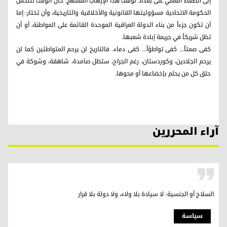
إلى الضغط الفعلي على بغداد لوقف هذا الإرهاب الممنهج. حان الوقت لتتحمل
الحكومة الاتحادية مسؤوليتها القانونية والأخلاقية والتاريخية، وأن تختار: إما
أن تكون جزءاً من بناء الدولة العراقية الموحدة القائمة على المواطنة، أو أن
تظل شريكاً في جريمة إبادة شعبها.
كفى صمتاً... كفى تواطؤاً... كفى دماء. فالتاريخ لن يرحم المتواطئين كما لن
يرحم الجلادين، وكوردستان، رغم الجراح، ستظل صامدة، شاهقة، وشوكة في
حلق كل من يحلم بإخضاعها أو محوها.
آراء المحررين
السلاح أو الجنسية: لا سيادة بلا ولاء، ولا دولة بلا قرار
سیاسة