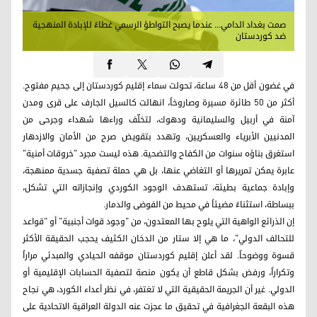
صمت بغداد الدامي... عندما يصبح التواطؤ الرسمي غطاءً للإبادة المنهجية
ضد كوردستان
في غضون أقل من 48 ساعة، تحولت سماء إقليم كوردستان إلى جحيم مفتوح.
أكثر من 50 طائرة مسيرة وصاروخاً، انهالت كالسيل الجارف على قرى ومدن
آمنة في أربيل والسليمانية ودهوك، لتخلّف وراءها شهداء وجرحى من
المدنيين الأبرياء والعسكريين، وتهدد بتقويض صرح من الأمان والازدهار
استغرق بناؤه سنوات من الكفاح والتضحية. هذه ليست مجرد "خروقات أمنية"
عابرة يمكن تمريرها أو التغاضي عنها، بل هي حملة تصفية جسدية ممنهجة،
وإبادة جماعية بطيئة، تستهدف الوجود الكوردي وإنجازاته التي تشكل،
ببساطة، استثناءً مضيئاً في محيط من الفوضى والدمار.
إن الذرائع الواهية التي يلوح بها المعتدون، من "وجود قوات أجنبية" أو "قواعد
للتحالف الدولي"، ما هي إلا ستار من الدخان الكثيف يحجب الحقيقة الأكثر
قسوة ووضوحاً. لقد أعلن إقليم كوردستان موقفه الحيادي والمبدئي مراراً
وتكراراً، ورفض بشكل قاطع أن يكون منصة لتصفية الحسابات الإقليمية أو
الدولي. غير أن الجريمة الحقيقية التي لا تغتفر، في نظر أعداء الكورد، هي نجاح
هذه البقعة الجغرافية في تحقيق ما عجزت عنه الدولة العراقية الاتحادية على