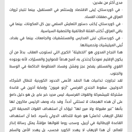
مدى أكثر من عقدين:
· في كوردستان، يُبنى الاقتصاد ويُستثمر في المستقبل، بينما تتبخر ثروات
العراق في صفقات الفساد.
· في كوردستان، يُكتب دستور التعايش السلمي بين كل المكونات، بينما في
باقي العراق، تُكتب الفتنة الطائفية والتصفية السياسية.
· في كوردستان، تبنى المدارس والمستشفيات والجامعات، بينما في بغداد،
تُبنى الميليشيات وتحصيناتها.
هذا النجاح المدوي هو "الخطيئة" الكبرى التي تستوجب العقاب. بدلاً من أن
يكون الإقليم نموذجاً يُحتذى به، أصبح هدفاً للصواريخ والمسيّرات، لأنه بوجوده
القوي والمستقر، يفضح عجز وفشل وفساد المنظومة الحاكمة في الوسط
والجنوب.
لقد تجاوزت تداعيات هذا الحقد الأعمى الحدود الكوردية لتطال الشركاء
الدوليين. سقوط الجندي الفرنسي "أرنو فريون" وإصابة آخرين في قاعدة
مشتركة للبيشمركة والقوات الفرنسية، ليس مجرد خبر عابر، بل هو دليل دامغ
على أن هذه الهجمات لا تستثني أحداً. وقد جاء وصف الرئيس ماكرون لها
بأنها "غير مقبولة ولا مبرر لها" ليؤكد أن استهداف القوات الصديقة التي
تقاتل الإرهاب (داعش) هو ضربة للتحالف الدولي بأسره. كما أن استهداف
القاعدة الإيطالية في أربيل، وسحب روما لقواتها مؤقتاً، يمثل رسالة إنذار
للعالم: أن هذا الإرهاب لا يهدد الكورد فحسب، بل يهدد الأمن والسلم