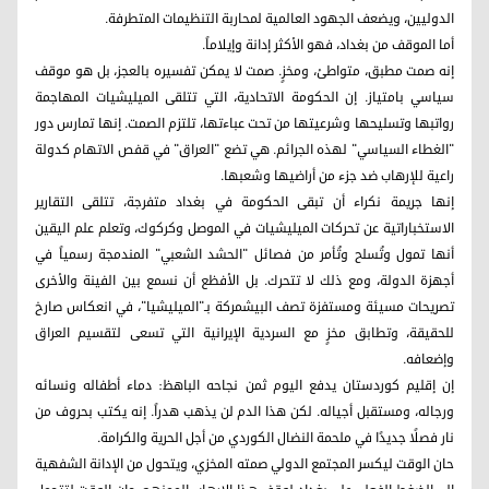
الدوليين، ويضعف الجهود العالمية لمحاربة التنظيمات المتطرفة.
أما الموقف من بغداد، فهو الأكثر إدانة وإيلاماً.
إنه صمت مطبق، متواطئ، ومخزٍ. صمت لا يمكن تفسيره بالعجز، بل هو موقف
سياسي بامتياز. إن الحكومة الاتحادية، التي تتلقى الميليشيات المهاجمة
رواتبها وتسليحها وشرعيتها من تحت عباءتها، تلتزم الصمت. إنها تمارس دور
"الغطاء السياسي" لهذه الجرائم. هي تضع "العراق" في قفص الاتهام كدولة
راعية للإرهاب ضد جزء من أراضيها وشعبها.
إنها جريمة نكراء أن تبقى الحكومة في بغداد متفرجة، تتلقى التقارير
الاستخباراتية عن تحركات الميليشيات في الموصل وكركوك، وتعلم علم اليقين
أنها تمول وتُسلح وتُأمر من فصائل "الحشد الشعبي" المندمجة رسمياً في
أجهزة الدولة، ومع ذلك لا تتحرك. بل الأفظع أن نسمع بين الفينة والأخرى
تصريحات مسيئة ومستفزة تصف البيشمركة بـ"الميليشيا"، في انعكاس صارخ
للحقيقة، وتطابق مخزٍ مع السردية الإيرانية التي تسعى لتقسيم العراق
وإضعافه.
إن إقليم كوردستان يدفع اليوم ثمن نجاحه الباهظ: دماء أطفاله ونسائه
ورجاله، ومستقبل أجياله. لكن هذا الدم لن يذهب هدراً. إنه يكتب بحروف من
نار فصلًا جديدًا في ملحمة النضال الكوردي من أجل الحرية والكرامة.
حان الوقت ليكسر المجتمع الدولي صمته المخزي، ويتحول من الإدانة الشفهية