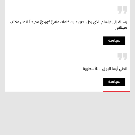
رسالة إلى غراهام الذي رحل: حين عبرت كلمات منفيٍّ كورديٍّ محيطاً لتصل مكتب
سيناتور
سیاسة
انحني أيها البوق ...للأسطورة
سیاسة