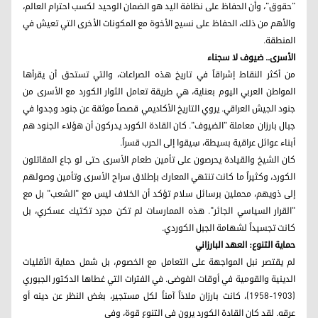
"حقوق"، وأن الحفاظ على نظافة اليد هو الضمان الوحيد لكسب احترام العالم،
والأهم من ذلك، الحفاظ على نسيج الأخوة مع المكونات الأخرى التي تعيش في
المنطقة.
الأسرى.. ضيوف لا سجناء
من أكثر النقاط إشراقاً في تاريخ هذه الصراعات، والتي تستحق أن يقرأها
المواطن العربي اليوم بعناية، هي طريقة تعامل الثوار الكورد مع الأسرى من
جنود الجيش العراقي. يروي التاريخ الأكاديمي قصصاً موثقة عن جنود وجدوا في
جبال بارزان معاملة "الضيوف". كان القادة الكورد يدركون أن هؤلاء الجنود هم
أبناء عوائل عراقية بسيطة، سِيقوا إلى الحرب قسراً.
كان الشيخ والقيادة يحرصون على تأمين طعام الأسرى حتى لو جاع المقاتلون
الكورد، وكثيراً ما كانت تنتهي المعارك بإطلاق سراح الأسرى وتأمين وصولهم
إلى ذويهم، محملين برسائل سلام تؤكد أن الخلاف ليس مع "الشعب" بل مع
"القرار السياسي الجائر". هذه الممارسات لم تكن مجرد تكتيك عسكري، بل
كانت تجسيداً لشهامة الجبل الكوردي.
حماية التنوع: العهد البارزاني
لم يقتصر نبل المواجهة على التعامل مع الخصوم، بل شمل حماية الأقليات
الدينية والقومية في أوقات الفوضى. في الفترات التي غطاها الدكتور الجبوري
(1903-1958)، كانت بارزان ملاذاً آمناً لكل مستجير، بغض النظر عن دينه أو
عرقه. لقد كان القادة الكورد يرون في التنوع قوة، وفي