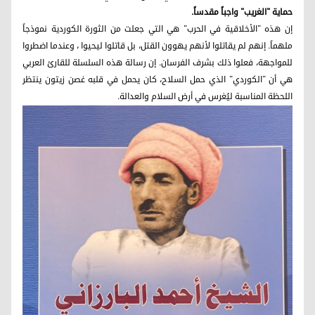
حماية "الغريب" واجباً مقدساً.
إن هذه "الأخلاقية في الحرب" هي التي جعلت من الثورة الكوردية نموذجاً
ملهماً. إنهم لم يقاتلوا لأنهم يهوون القتل، بل قاتلوا ليحيوا ، وعندما اضطروا
للمواجهة، فعلوا ذلك بشرف الفرسان. إن رسالة هذه السلسلة للقارئ العربي
هي أن "الكوردي" الذي حمل السلاح، كان يحمل في قلبه غصن زيتون ينتظر
اللحظة المناسبة ليُغرس في أرض السلام والعدالة.