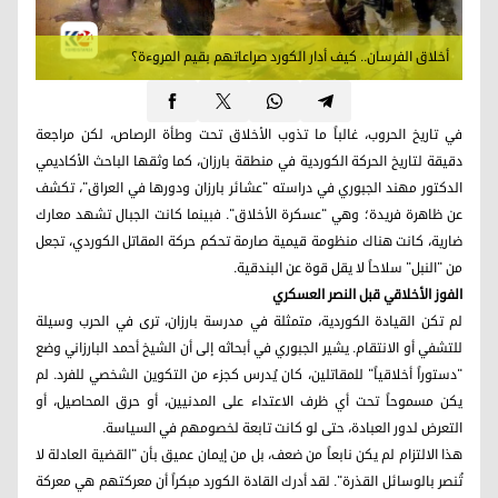
أخلاق الفرسان.. كيف أدار الكورد صراعاتهم بقيم المروءة؟
في تاريخ الحروب، غالباً ما تذوب الأخلاق تحت وطأة الرصاص، لكن مراجعة
دقيقة لتاريخ الحركة الكوردية في منطقة بارزان، كما وثقها الباحث الأكاديمي
الدكتور مهند الجبوري في دراسته "عشائر بارزان ودورها في العراق"، تكشف
عن ظاهرة فريدة؛ وهي "عسكرة الأخلاق". فبينما كانت الجبال تشهد معارك
ضارية، كانت هناك منظومة قيمية صارمة تحكم حركة المقاتل الكوردي، تجعل
من "النبل" سلاحاً لا يقل قوة عن البندقية.
الفوز الأخلاقي قبل النصر العسكري
لم تكن القيادة الكوردية، متمثلة في مدرسة بارزان، ترى في الحرب وسيلة
للتشفي أو الانتقام. يشير الجبوري في أبحاثه إلى أن الشيخ أحمد البارزاني وضع
"دستوراً أخلاقياً" للمقاتلين، كان يُدرس كجزء من التكوين الشخصي للفرد. لم
يكن مسموحاً تحت أي ظرف الاعتداء على المدنيين، أو حرق المحاصيل، أو
التعرض لدور العبادة، حتى لو كانت تابعة لخصومهم في السياسة.
هذا الالتزام لم يكن نابعاً من ضعف، بل من إيمان عميق بأن "القضية العادلة لا
تُنصر بالوسائل القذرة". لقد أدرك القادة الكورد مبكراً أن معركتهم هي معركة