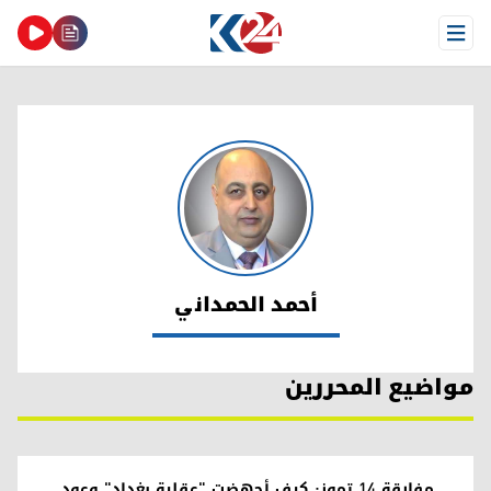
Open Menu
أحمد الحمداني
أحمد الحمداني
مواضيع المحررين
مفارقة 14 تموز: كيف أجهضت "عقلية بغداد" وعود