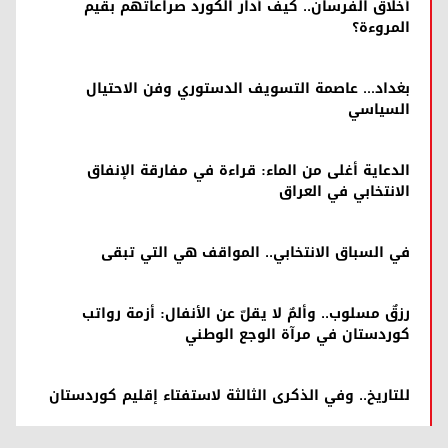
أخلاق الفرسان.. كيف أدار الكورد صراعاتهم بقيم
المروءة؟
بغداد… عاصمة التسويف الدستوري وفن الاحتيال
السياسي
الدعاية أغلى من الماء: قراءة في مفارقة الإنفاق
الانتخابي في العراق
في السباق الانتخابي.. المواقف هي التي تبقى
رزقٌ مسلوب.. وألمٌ لا يقلّ عن الأنفال: أزمة رواتب
كوردستان في مرآة الوجع الوطني
للتاريخ.. وفي الذكرى الثالثة لاستفتاء إقليم كوردستان